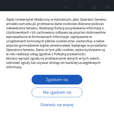
EN
PL
Śląski Uniwersytet Medyczny w Katowicach, jako Operator Serwisu
annales.sum.edu.pl, przetwarza dane osobowe zbierane podczas
odwiedzania Serwisu. Realizacja funkcji pozyskiwania informacji o
Użytkownikach i ich zachowaniu odbywa się poprzez dobrowolnie
wprowadzone w formularzach informacje, zapisywanie w
urządzeniach końcowych plików cookies (tzw. ciasteczka), a także
poprzez gromadzenie logów serwera www, będącego w posiadaniu
2/2012 vol. 66
Operatora Serwisu. Dane, w tym pliki cookies, wykorzystywane są
w celu realizacji usług zgodnie z Polityką prywatności.
Możesz wyrazić zgodę na przetwarzanie danych w tych celach,
odmówić zgody lub uzyskać dostęp do bardziej szczegółowych
informacji.
Aktywność
Zgadzam się
przeciwdrobnoustrojowa
etanolowego ekstraktu
Nie zgadzam się
propolisu
Dowiedz się więcej