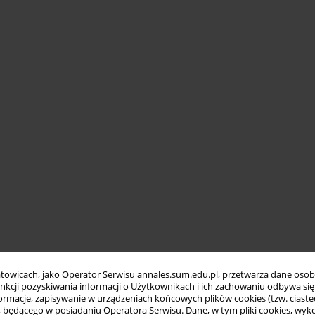
towicach, jako Operator Serwisu annales.sum.edu.pl, przetwarza dane oso
funkcji pozyskiwania informacji o Użytkownikach i ich zachowaniu odbywa s
macje, zapisywanie w urządzeniach końcowych plików cookies (tzw. ciastec
ędącego w posiadaniu Operatora Serwisu. Dane, w tym pliki cookies, wykor