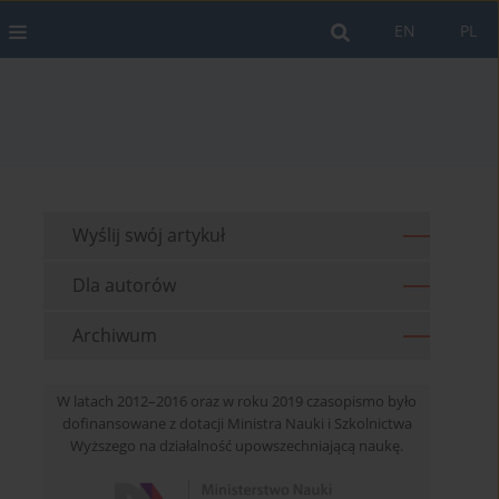
EN
PL
Wyślij swój artykuł
Dla autorów
Archiwum
W latach 2012–2016 oraz w roku 2019 czasopismo było
dofinansowane z dotacji Ministra Nauki i Szkolnictwa
Wyższego na działalność upowszechniającą naukę.