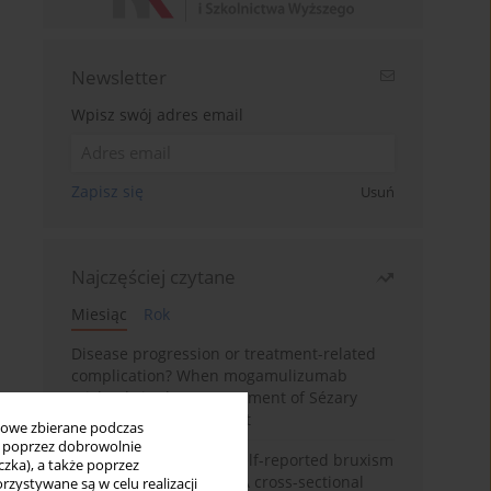
Newsletter
Wpisz swój adres email
Zapisz się
Usuń
Najczęściej czytane
Miesiąc
Rok
Disease progression or treatment-related
complication? When mogamulizumab
misleads in the management of Sézary
syndrome: A case report
bowe zbierane podczas
ię poprzez dobrowolnie
Personality traits and self-reported bruxism
zka), a także poprzez
in university students: A cross-sectional
zystywane są w celu realizacji