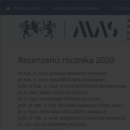
Bieżący numer
Artykuły zaakceptowane
O czasop
Recenzenci rocznika 2020
dr hab. n. hum. Jarosław BARAŃSKI (Wrocław)
dr hab. n. med. Ilona BEDNAREK (Sosnowiec)
prof. dr hab. n. med. Andrzej BOCHENEK (Bielsko-Biała)
dr n. med. Beata CAŁYNIUK (Zabrze)
dr n. med. Przemysław CIEPIELA (Szczecin)
prof. dr hab. n. biol. Wiesława Agnieszka FOGEL (Łódź)
dr n. hum. Anita GAŁUSZKA (GWSH, Katowice)
prof. dr hab. n. med. Małgorzata KOWALSKA (Katowice)
dr hab. Dorota ŁAŻEWSKA (Kraków)