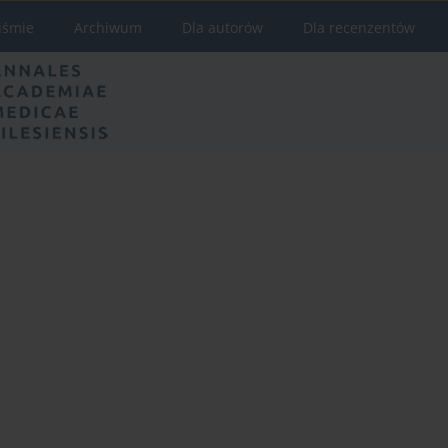
iśmie
Archiwum
Dla autorów
Dla recenzentów