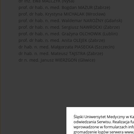
dr inż. Ewa MALCZYK (Nysa)
prof. dr hab. n. med. Bogdan MAZUR (Zabrze)
prof. dr hab. Krystyna MICHALAK (Wrocław)
prof. dr hab. n. med. Waldemar NAROŻNY (Gdańsk)
prof. dr hab. n. med. Sergiusz NAWROCKI (Zabrze)
prof. dr hab. n. med. Grażyna OLCHOWIK (Lublin)
prof. dr hab. n. med. Anita OLEJEK (Zabrze)
dr hab. n. med. Małgorzata PIASECKA (Szczecin)
dr hab. n. med. Mateusz TAJSTRA (Zabrze)
dr n. med. Janusz WIERZGOŃ (Gliwice)
Śląski Uniwersytet Medyczny w Ka
odwiedzania Serwisu. Realizacja 
wprowadzone w formularzach infor
gromadzenie logów serwera www, b