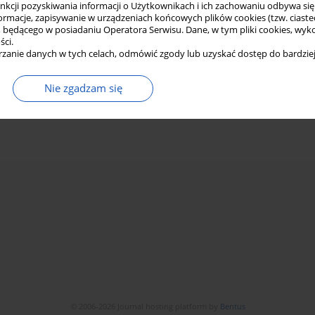
funkcji pozyskiwania informacji o Użytkownikach i ich zachowaniu odbywa s
macje, zapisywanie w urządzeniach końcowych plików cookies (tzw. ciastec
ędącego w posiadaniu Operatora Serwisu. Dane, w tym pliki cookies, wykor
ści.
zanie danych w tych celach, odmówić zgody lub uzyskać dostęp do bardziej
Nie zgadzam się
© 2006-2026 Journal hosting platform by
Bentus