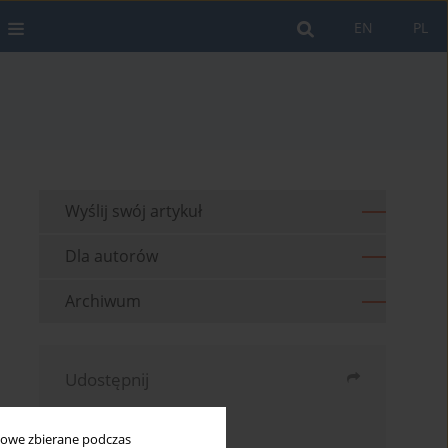
EN
PL
Wyślij swój artykuł
Dla autorów
Archiwum
Udostępnij
Wyślij mailem
bowe zbierane podczas