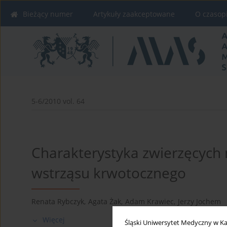
Bieżący numer
Artykuły zaakceptowane
O czasop
5-6/2010 vol. 64
Charakterystyka zwierzęcych
wstrząsu krwotocznego
Renata Rybczyk
,
Agata Żak
,
Adam Krawiec
,
Jerzy Jochem
Więcej
Śląski Uniwersytet Medyczny w Ka