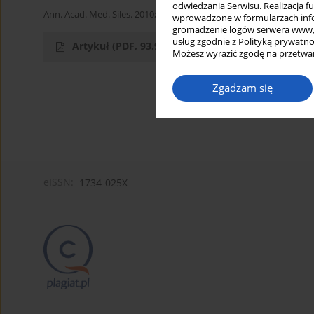
odwiedzania Serwisu. Realizacja 
Ann. Acad. Med. Siles. 2010;64
wprowadzone w formularzach infor
gromadzenie logów serwera www, b
usług zgodnie z Polityką prywatno
Artykuł
(PDF, 93.92 kB)
Możesz wyrazić zgodę na przetwar
Zgadzam się
eISSN:
1734-025X