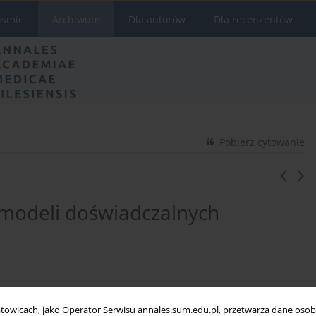
iśmie
Archiwum
Dla autorów
Dla recenzentów
Pobierz cytowanie
 modeli doświadczalnych
towicach, jako Operator Serwisu annales.sum.edu.pl, przetwarza dane oso