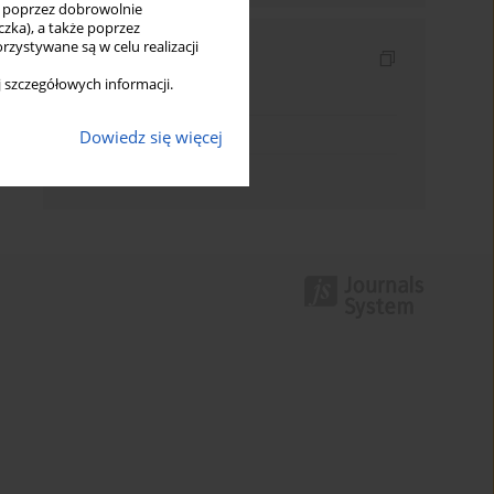
ię poprzez dobrowolnie
zka), a także poprzez
zystywane są w celu realizacji
Indeksy
 szczegółowych informacji.
Indeks słów kluczowych
Indeks dziedzin
Dowiedz się więcej
Indeks autorów