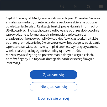
EN
PL
Śląski Uniwersytet Medyczny w Katowicach, jako Operator Serwisu
annales.sum.edu.pl, przetwarza dane osobowe zbierane podczas
odwiedzania Serwisu. Realizacja funkcji pozyskiwania informacji o
Użytkownikach i ich zachowaniu odbywa się poprzez dobrowolnie
wprowadzone w formularzach informacje, zapisywanie w
urządzeniach końcowych plików cookies (tzw. ciasteczka), a także
poprzez gromadzenie logów serwera www, będącego w posiadaniu
5/2013 vol. 67
Operatora Serwisu. Dane, w tym pliki cookies, wykorzystywane są
w celu realizacji usług zgodnie z Polityką prywatności.
Możesz wyrazić zgodę na przetwarzanie danych w tych celach,
odmówić zgody lub uzyskać dostęp do bardziej szczegółowych
informacji.
Inhibitory DPP-4 u osób
Zgadzam się
starszych – bezpieczeństwo i
skuteczność w jednym?
Nie zgadzam się
Dowiedz się więcej
Marzena Gomółka
,
Janusz Gumprecht
,
Władysław Grzeszczak