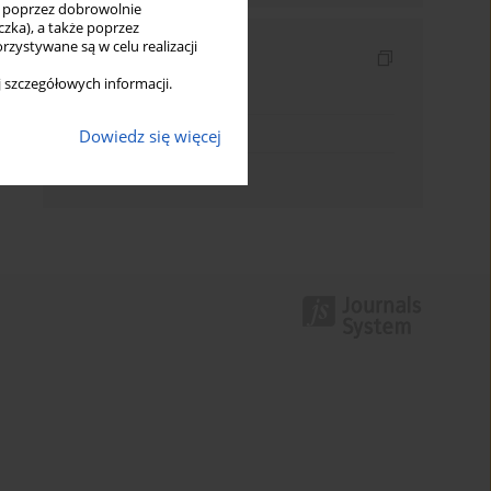
ię poprzez dobrowolnie
zka), a także poprzez
zystywane są w celu realizacji
Indeksy
 szczegółowych informacji.
Indeks słów kluczowych
Indeks dziedzin
Dowiedz się więcej
Indeks autorów