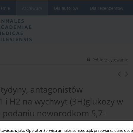
iśmie
Archiwum
Dla autorów
Dla recenzentów
Pobierz cytowanie
etydyny, antagonistów
 i H2 na wychwyt (3H)glukozy w
o podaniu noworodkom 5,7-
towicach, jako Operator Serwisu annales.sum.edu.pl, przetwarza dane oso