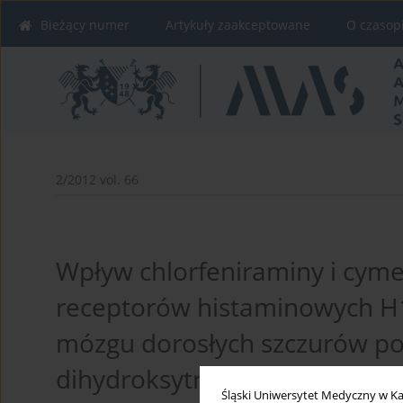
Bieżący numer
Artykuły zaakceptowane
O czasop
2/2012 vol. 66
Wpływ chlorfeniraminy i cym
receptorów histaminowych H1
mózgu dorosłych szczurów p
dihydroksytryptaminy
Śląski Uniwersytet Medyczny w Ka