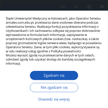
EN
PL
Śląski Uniwersytet Medyczny w Katowicach, jako Operator Serwisu
annales.sum.edu.pl, przetwarza dane osobowe zbierane podczas
odwiedzania Serwisu. Realizacja funkcji pozyskiwania informacji o
Użytkownikach i ich zachowaniu odbywa się poprzez dobrowolnie
wprowadzone w formularzach informacje, zapisywanie w
urządzeniach końcowych plików cookies (tzw. ciasteczka), a także
poprzez gromadzenie logów serwera www, będącego w posiadaniu
4/2012 vol. 66
Operatora Serwisu. Dane, w tym pliki cookies, wykorzystywane są
w celu realizacji usług zgodnie z Polityką prywatności.
Możesz wyrazić zgodę na przetwarzanie danych w tych celach,
odmówić zgody lub uzyskać dostęp do bardziej szczegółowych
informacji.
Genetycznie uwarunkowane
Zgadzam się
zaburzenia hemostazy w
patogenezie udaru
Nie zgadzam się
niedokrwiennego mózgu
Dowiedz się więcej