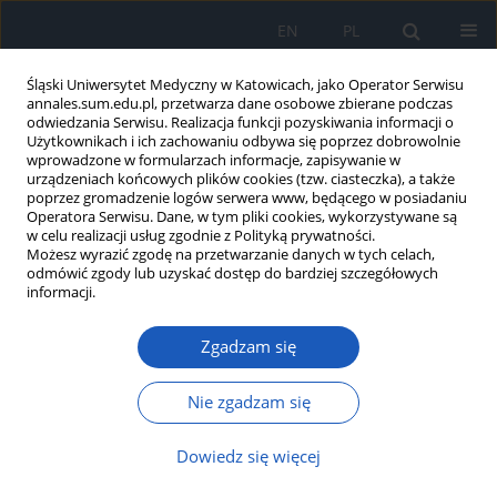
EN
PL
Śląski Uniwersytet Medyczny w Katowicach, jako Operator Serwisu
annales.sum.edu.pl, przetwarza dane osobowe zbierane podczas
odwiedzania Serwisu. Realizacja funkcji pozyskiwania informacji o
Użytkownikach i ich zachowaniu odbywa się poprzez dobrowolnie
wprowadzone w formularzach informacje, zapisywanie w
urządzeniach końcowych plików cookies (tzw. ciasteczka), a także
poprzez gromadzenie logów serwera www, będącego w posiadaniu
2/2012 vol. 66
Operatora Serwisu. Dane, w tym pliki cookies, wykorzystywane są
w celu realizacji usług zgodnie z Polityką prywatności.
Możesz wyrazić zgodę na przetwarzanie danych w tych celach,
odmówić zgody lub uzyskać dostęp do bardziej szczegółowych
informacji.
Dr med. stom., zastępca
Zgadzam się
profesora Śląskiej Akademii
Medycznej Adolf Erb, twórca
Nie zgadzam się
Katedry i Zakładu Stomatologii
Dowiedz się więcej