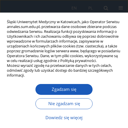
EN
PL
Śląski Uniwersytet Medyczny w Katowicach, jako Operator Serwisu
annales.sum.edu.pl, przetwarza dane osobowe zbierane podczas
odwiedzania Serwisu. Realizacja funkcji pozyskiwania informacji o
Użytkownikach i ich zachowaniu odbywa się poprzez dobrowolnie
wprowadzone w formularzach informacje, zapisywanie w
urządzeniach końcowych plików cookies (tzw. ciasteczka), a także
poprzez gromadzenie logów serwera www, będącego w posiadaniu
6/2012 vol. 66
Operatora Serwisu. Dane, w tym pliki cookies, wykorzystywane są
w celu realizacji usług zgodnie z Polityką prywatności.
Możesz wyrazić zgodę na przetwarzanie danych w tych celach,
odmówić zgody lub uzyskać dostęp do bardziej szczegółowych
informacji.
Miejsce metforminy w leczeniu
Zgadzam się
cukrzycy u pacjentów z
przewleką chorobą nerek
Nie zgadzam się
Dowiedz się więcej
Beata Łącka-Gaździk
,
Dariusz Grabowski
,