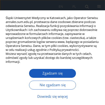
EN
PL
Śląski Uniwersytet Medyczny w Katowicach, jako Operator Serwisu
annales.sum.edu.pl, przetwarza dane osobowe zbierane podczas
odwiedzania Serwisu. Realizacja funkcji pozyskiwania informacji o
Użytkownikach i ich zachowaniu odbywa się poprzez dobrowolnie
wprowadzone w formularzach informacje, zapisywanie w
urządzeniach końcowych plików cookies (tzw. ciasteczka), a także
poprzez gromadzenie logów serwera www, będącego w posiadaniu
1/2013 vol. 67
Operatora Serwisu. Dane, w tym pliki cookies, wykorzystywane są
w celu realizacji usług zgodnie z Polityką prywatności.
Możesz wyrazić zgodę na przetwarzanie danych w tych celach,
odmówić zgody lub uzyskać dostęp do bardziej szczegółowych
informacji.
Ostre potransfuzyjne
Zgadzam się
uszkodzenie płuc (TRALI) po
punkcji jajników do zabiegu
Nie zgadzam się
zapłodnienia in vitro (IVF) – opis
Dowiedz się więcej