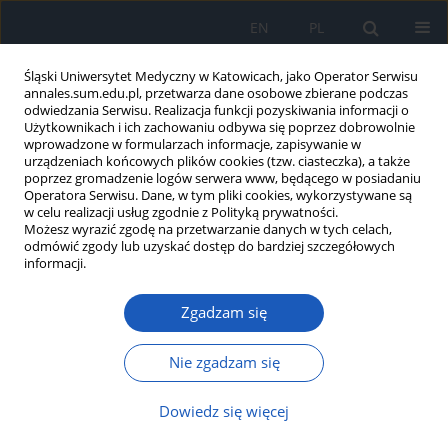
EN
PL
Śląski Uniwersytet Medyczny w Katowicach, jako Operator Serwisu
annales.sum.edu.pl, przetwarza dane osobowe zbierane podczas
odwiedzania Serwisu. Realizacja funkcji pozyskiwania informacji o
Użytkownikach i ich zachowaniu odbywa się poprzez dobrowolnie
wprowadzone w formularzach informacje, zapisywanie w
urządzeniach końcowych plików cookies (tzw. ciasteczka), a także
poprzez gromadzenie logów serwera www, będącego w posiadaniu
2/2013 vol. 67
Operatora Serwisu. Dane, w tym pliki cookies, wykorzystywane są
w celu realizacji usług zgodnie z Polityką prywatności.
Możesz wyrazić zgodę na przetwarzanie danych w tych celach,
odmówić zgody lub uzyskać dostęp do bardziej szczegółowych
informacji.
Ciąża u nastolatek z chorobami
Zgadzam się
nerek – opis przypadków i
przegląd literatury
Nie zgadzam się
Dowiedz się więcej
Anna Kamińska
,
Krystyna Reichert
,
Ewa Muszewska
,