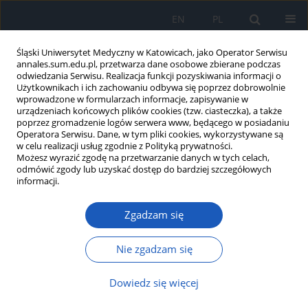
EN
PL
Śląski Uniwersytet Medyczny w Katowicach, jako Operator Serwisu
annales.sum.edu.pl, przetwarza dane osobowe zbierane podczas
odwiedzania Serwisu. Realizacja funkcji pozyskiwania informacji o
Użytkownikach i ich zachowaniu odbywa się poprzez dobrowolnie
wprowadzone w formularzach informacje, zapisywanie w
urządzeniach końcowych plików cookies (tzw. ciasteczka), a także
poprzez gromadzenie logów serwera www, będącego w posiadaniu
2/2013 vol. 67
Operatora Serwisu. Dane, w tym pliki cookies, wykorzystywane są
w celu realizacji usług zgodnie z Polityką prywatności.
Możesz wyrazić zgodę na przetwarzanie danych w tych celach,
odmówić zgody lub uzyskać dostęp do bardziej szczegółowych
informacji.
Wybrane zagadnienia dotyczące
Zgadzam się
układu sercowo-naczyniowego
u chorych na toczeń
Nie zgadzam się
rumieniowaty układowy
Dowiedz się więcej