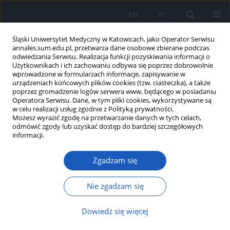
EN
PL
Śląski Uniwersytet Medyczny w Katowicach, jako Operator Serwisu
annales.sum.edu.pl, przetwarza dane osobowe zbierane podczas
odwiedzania Serwisu. Realizacja funkcji pozyskiwania informacji o
Użytkownikach i ich zachowaniu odbywa się poprzez dobrowolnie
wprowadzone w formularzach informacje, zapisywanie w
urządzeniach końcowych plików cookies (tzw. ciasteczka), a także
poprzez gromadzenie logów serwera www, będącego w posiadaniu
2/2009 vol. 63
Operatora Serwisu. Dane, w tym pliki cookies, wykorzystywane są
w celu realizacji usług zgodnie z Polityką prywatności.
Możesz wyrazić zgodę na przetwarzanie danych w tych celach,
odmówić zgody lub uzyskać dostęp do bardziej szczegółowych
informacji.
Społeczne i kulturowe
Zgadzam się
następstwa uznania "Hipotezy o
współudziale ludzi w
Nie zgadzam się
nawrotowym odtwarzaniu się
Dowiedz się więcej