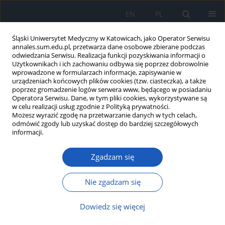
EN
PL
Śląski Uniwersytet Medyczny w Katowicach, jako Operator Serwisu
annales.sum.edu.pl, przetwarza dane osobowe zbierane podczas
odwiedzania Serwisu. Realizacja funkcji pozyskiwania informacji o
Użytkownikach i ich zachowaniu odbywa się poprzez dobrowolnie
wprowadzone w formularzach informacje, zapisywanie w
urządzeniach końcowych plików cookies (tzw. ciasteczka), a także
poprzez gromadzenie logów serwera www, będącego w posiadaniu
1/2013 vol. 67
Operatora Serwisu. Dane, w tym pliki cookies, wykorzystywane są
w celu realizacji usług zgodnie z Polityką prywatności.
Możesz wyrazić zgodę na przetwarzanie danych w tych celach,
odmówić zgody lub uzyskać dostęp do bardziej szczegółowych
informacji.
Co powinniśmy wiedzieć o
Zgadzam się
chorobie Kimury?
Nie zgadzam się
Katarzyna Mrówka-Kata
,
Łukasz B. Pilarz
,
Dowiedz się więcej
Katarzyna Stęplewska
,
Andrzej Gabriel
,
Eugeniusz Czecior
,
Izabela Bronikowska