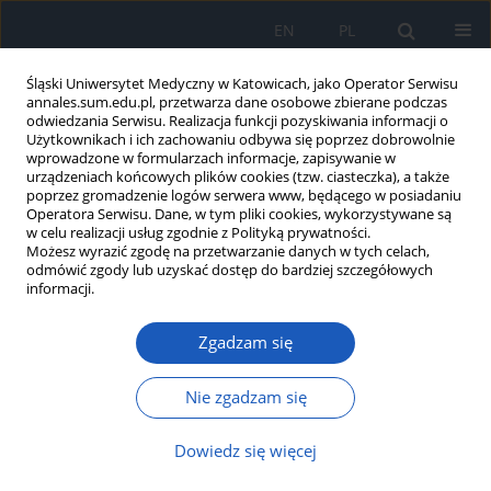
EN
PL
Śląski Uniwersytet Medyczny w Katowicach, jako Operator Serwisu
annales.sum.edu.pl, przetwarza dane osobowe zbierane podczas
odwiedzania Serwisu. Realizacja funkcji pozyskiwania informacji o
Użytkownikach i ich zachowaniu odbywa się poprzez dobrowolnie
wprowadzone w formularzach informacje, zapisywanie w
urządzeniach końcowych plików cookies (tzw. ciasteczka), a także
poprzez gromadzenie logów serwera www, będącego w posiadaniu
1/2012 vol. 66
Operatora Serwisu. Dane, w tym pliki cookies, wykorzystywane są
w celu realizacji usług zgodnie z Polityką prywatności.
Możesz wyrazić zgodę na przetwarzanie danych w tych celach,
odmówić zgody lub uzyskać dostęp do bardziej szczegółowych
informacji.
Ocena lekowrażliwości
Zgadzam się
szczepów bakteryjnych
wyizolowanych ze środowiska
Nie zgadzam się
oddziału urologicznego
Dowiedz się więcej