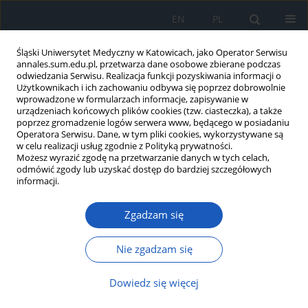
EN
PL
Śląski Uniwersytet Medyczny w Katowicach, jako Operator Serwisu
annales.sum.edu.pl, przetwarza dane osobowe zbierane podczas
odwiedzania Serwisu. Realizacja funkcji pozyskiwania informacji o
Użytkownikach i ich zachowaniu odbywa się poprzez dobrowolnie
wprowadzone w formularzach informacje, zapisywanie w
urządzeniach końcowych plików cookies (tzw. ciasteczka), a także
poprzez gromadzenie logów serwera www, będącego w posiadaniu
1/2012 vol. 66
Operatora Serwisu. Dane, w tym pliki cookies, wykorzystywane są
w celu realizacji usług zgodnie z Polityką prywatności.
Możesz wyrazić zgodę na przetwarzanie danych w tych celach,
odmówić zgody lub uzyskać dostęp do bardziej szczegółowych
informacji.
Ocena wybranych parametrów
Zgadzam się
równowagi oksydacyjno-
antyoksydacyjnej u dzieci
Nie zgadzam się
chorych na astmę oskrzelową i
Dowiedz się więcej