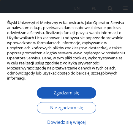
EN
PL
Śląski Uniwersytet Medyczny w Katowicach, jako Operator Serwisu
annales.sum.edu.pl, przetwarza dane osobowe zbierane podczas
odwiedzania Serwisu. Realizacja funkcji pozyskiwania informacji o
Użytkownikach i ich zachowaniu odbywa się poprzez dobrowolnie
wprowadzone w formularzach informacje, zapisywanie w
urządzeniach końcowych plików cookies (tzw. ciasteczka), a także
poprzez gromadzenie logów serwera www, będącego w posiadaniu
2023 vol. 77
Operatora Serwisu. Dane, w tym pliki cookies, wykorzystywane są
w celu realizacji usług zgodnie z Polityką prywatności.
Możesz wyrazić zgodę na przetwarzanie danych w tych celach,
odmówić zgody lub uzyskać dostęp do bardziej szczegółowych
informacji.
Czynniki wpływające na wybór
Zgadzam się
specjalizacji z psychiatrii wśród
studentów uczelni medycznych
Nie zgadzam się
– przegląd literatury
Dowiedz się więcej