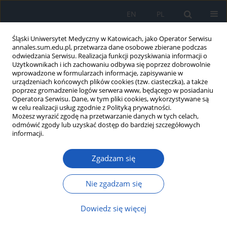
EN
PL
Śląski Uniwersytet Medyczny w Katowicach, jako Operator Serwisu
annales.sum.edu.pl, przetwarza dane osobowe zbierane podczas
odwiedzania Serwisu. Realizacja funkcji pozyskiwania informacji o
Użytkownikach i ich zachowaniu odbywa się poprzez dobrowolnie
wprowadzone w formularzach informacje, zapisywanie w
urządzeniach końcowych plików cookies (tzw. ciasteczka), a także
poprzez gromadzenie logów serwera www, będącego w posiadaniu
1-2/2010 vol. 64
Operatora Serwisu. Dane, w tym pliki cookies, wykorzystywane są
w celu realizacji usług zgodnie z Polityką prywatności.
Możesz wyrazić zgodę na przetwarzanie danych w tych celach,
odmówić zgody lub uzyskać dostęp do bardziej szczegółowych
informacji.
Clinical assessment of MIDCAB-
Zgadzam się
surgery by means of computed
tomography
Nie zgadzam się
Dowiedz się więcej
1,2
3
Mariusz Skowerski
,
Marek Cisowski
,
1,2
3
1