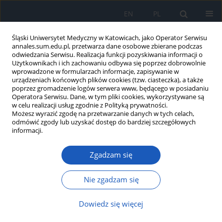
EN
PL
Śląski Uniwersytet Medyczny w Katowicach, jako Operator Serwisu
annales.sum.edu.pl, przetwarza dane osobowe zbierane podczas
odwiedzania Serwisu. Realizacja funkcji pozyskiwania informacji o
Użytkownikach i ich zachowaniu odbywa się poprzez dobrowolnie
wprowadzone w formularzach informacje, zapisywanie w
urządzeniach końcowych plików cookies (tzw. ciasteczka), a także
poprzez gromadzenie logów serwera www, będącego w posiadaniu
1-2/2010 vol. 64
Operatora Serwisu. Dane, w tym pliki cookies, wykorzystywane są
w celu realizacji usług zgodnie z Polityką prywatności.
Możesz wyrazić zgodę na przetwarzanie danych w tych celach,
odmówić zgody lub uzyskać dostęp do bardziej szczegółowych
informacji.
Stan szkieletu u osób z
Zgadzam się
niedowidzeniem mieszkających
samodzielnie oraz w domach
Nie zgadzam się
opieki
Dowiedz się więcej