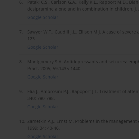
6.
Pataki C.S., Carlson G.A., Kelly K.L., Rapport M.D., Bi
desipramine alone and in combination in children. J. 
Google Scholar
7.
Sawyer W.T., Caudill J.L., Ellison M.J. A case of sever
123.
Google Scholar
8.
Montgomery S.A. Antidepressants and seizures: emphasi
Pract. 2005; 59:1435-1440.
Google Scholar
9.
Elia J., Ambrosini P.J., Rapoport J.L. Treatment of atte
340: 780-788.
Google Scholar
10.
Zametkin A.J., Ernst M. Problems in the management of
1999; 34: 40-46.
Google Scholar