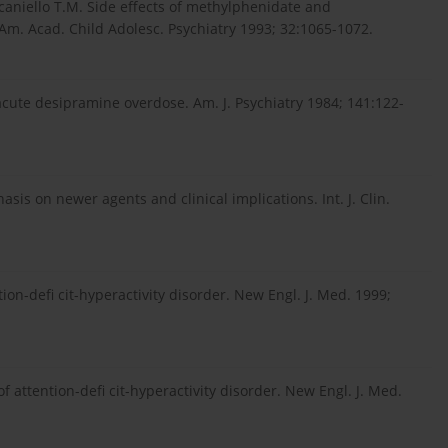
ancaniello T.M. Side effects of methylphenidate and
Am. Acad. Child Adolesc. Psychiatry 1993; 32:1065-1072.
e acute desipramine overdose. Am. J. Psychiatry 1984; 141:122-
s on newer agents and clinical implications. Int. J. Clin.
ntion-defi cit-hyperactivity disorder. New Engl. J. Med. 1999;
 attention-defi cit-hyperactivity disorder. New Engl. J. Med.