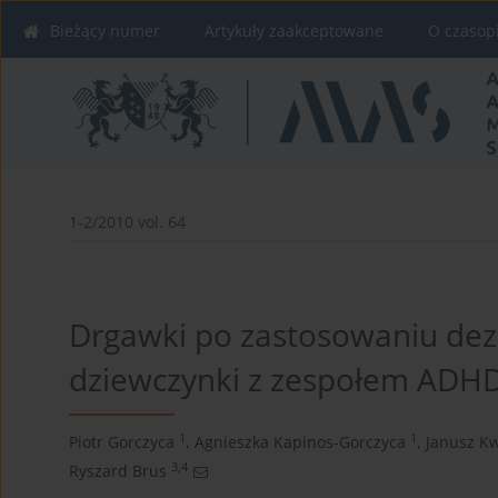
Bieżący numer
Artykuły zaakceptowane
O czasop
1-2/2010 vol. 64
Drgawki po zastosowaniu dezi
dziewczynki z zespołem ADH
1
1
Piotr Gorczyca
,
Agnieszka Kapinos-Gorczyca
,
Janusz Kw
3,4
Ryszard Brus