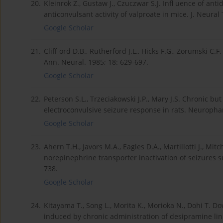
20.
Kleinrok Z., Gustaw J., Czuczwar S.J. Infl uence of an
anticonvulsant activity of valproate in mice. J. Neural
Google Scholar
21.
Cliff ord D.B., Rutherford J.L., Hicks F.G., Zorumski C
Ann. Neural. 1985; 18: 629-697.
Google Scholar
22.
Peterson S.L., Trzeciakowski J.P., Mary J.S. Chronic 
electroconvulsive seizure response in rats. Neuropha
Google Scholar
23.
Ahern T.H., Javors M.A., Eagles D.A., Martillotti J., Mit
norepinephrine transporter inactivation of seizures 
738.
Google Scholar
24.
Kitayama T., Song L., Morita K., Morioka N., Dohi T. 
induced by chronic administration of desipramine linkin