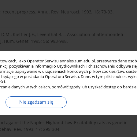
 recent progress. Annu. Rev. Neurosci. 1993; 16: 73-93.
D.M., Kieff er J.E., Leventhal B.L. Association of attentiondefi
J. Hum. Genet. 1995; 56: 993-998.
towicach, jako Operator Serwisu annales.sum.edu.pl, przetwarza dane oso
A.G. Non-selective attention and nitric oxide in putative animal
funkcji pozyskiwania informacji o Użytkownikach i ich zachowaniu odbywa s
av. Brain Res. 1998; 95: 123- 133.
macje, zapisywanie w urządzeniach końcowych plików cookies (tzw. ciastec
ędącego w posiadaniu Operatora Serwisu. Dane, w tym pliki cookies, wykor
ści.
zanie danych w tych celach, odmówić zgody lub uzyskać dostęp do bardziej
f Wista-Kyoto rat strain with hyperactivity but without
Nie zgadzam się
and against the Naples Highand Low-Excitability rats as genetic
ehav. Rev. 1993; 17: 295-304.