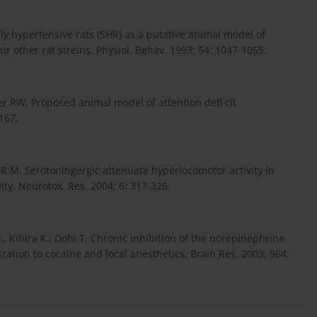
ly hypertensive rats (SHR) as a putative animal model of
 other rat streins. Physiol. Behav. 1993; 54: 1047-1055.
ller RW. Proposed animal model of attention defi cit
 167.
a R.M. Serotoningergic attenuate hyperlocomotor activity in
ity. Neurotox. Res. 2004; 6: 317-326.
., Kihira K., Dohi T. Chronic inhibition of the norepinephrine
ization to cocaine and local anesthetics. Brain Res. 2003; 964: