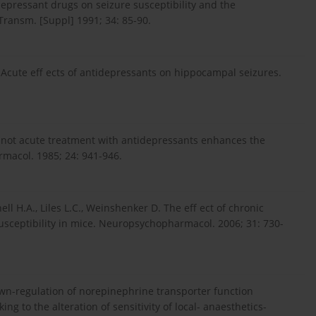
tidepressant drugs on seizure susceptibility and the
 Transm. [Suppl] 1991; 34: 85-90.
.F. Acute eff ects of antidepressants on hippocampal seizures.
but not acute treatment with antidepressants enhances the
rmacol. 1985; 24: 941-946.
chell H.A., Liles L.C., Weinshenker D. The eff ect of chronic
susceptibility in mice. Neuropsychopharmacol. 2006; 31: 730-
Down-regulation of norepinephrine transporter function
g to the alteration of sensitivity of local- anaesthetics-