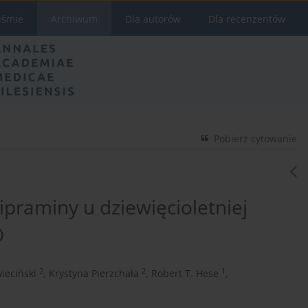
iśmie
Archiwum
Dla autorów
Dla recenzentów
Pobierz cytowanie
praminy u dziewięcioletniej
D
2
2
1
ieciński
,
Krystyna Pierzchała
,
Robert T. Hese
,