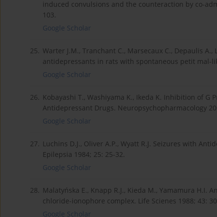
induced convulsions and the counteraction by co-admin
103.
Google Scholar
25.
Warter J.M., Tranchant C., Marsecaux C., Depaulis A.,
antidepressants in rats with spontaneous petit mal-lik
Google Scholar
26.
Kobayashi T., Washiyama K., Ikeda K. Inhibition of G 
Antidepressant Drugs. Neuropsychopharmacology 200
Google Scholar
27.
Luchins D.J., Oliver A.P., Wyatt R.J. Seizures with Ant
Epilepsia 1984; 25: 25-32.
Google Scholar
28.
Malatyńska E., Knapp R.J., Kieda M., Yamamura H.I. A
chloride-ionophore complex. Life Scienes 1988; 43: 3
Google Scholar