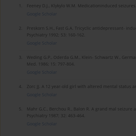
1.
Feeney D.J., Klykylo W.M. Medicationinduced seizures.
Google Scholar
2.
Preskorn S.H., Fast G.A. Tricyclic antidepressant- ind
Psychiatry 1992; 53: 160-162.
Google Scholar
3.
Weding G.P., Oderda G.M., Klein- Schwartz W., German 
Med. 1986; 15: 797-804.
Google Scholar
4.
Zorc JJ. A 12 year-old girl with altered mental status
Google Scholar
5.
Mahr G.C., Berchou R., Balon R. A grand mal seizure a
Psychiatry 1987; 32: 463-464.
Google Scholar