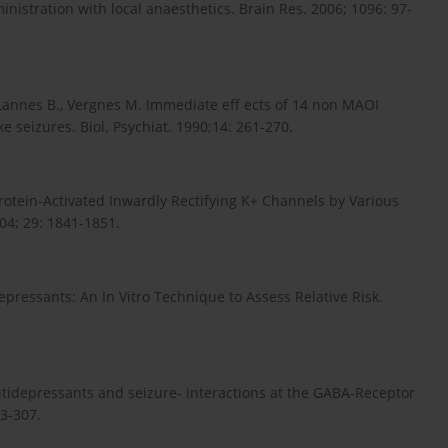
istration with local anaesthetics. Brain Res. 2006; 1096: 97-
 Lannes B., Vergnes M. Immediate eff ects of 14 non MAOI
e seizures. Biol. Psychiat. 1990;14: 261-270.
Protein-Activated Inwardly Rectifying K+ Channels by Various
4; 29: 1841-1851.
idepressants: An In Vitro Technique to Assess Relative Risk.
ntidepressants and seizure- interactions at the GABA-Receptor
03-307.