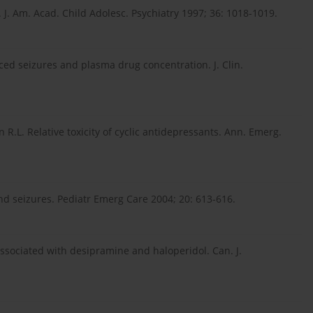
 J. Am. Acad. Child Adolesc. Psychiatry 1997; 36: 1018-1019.
uced seizures and plasma drug concentration. J. Clin.
R.L. Relative toxicity of cyclic antidepressants. Ann. Emerg.
 and seizures. Pediatr Emerg Care 2004; 20: 613-616.
ssociated with desipramine and haloperidol. Can. J.