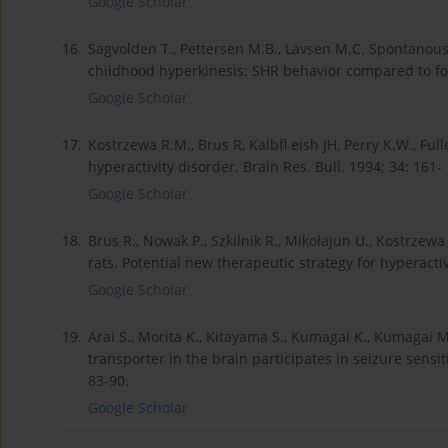
Google Scholar
16.
Sagvolden T., Pettersen M.B., Lavsen M.C. Spontanous
childhood hyperkinesis: SHR behavior compared to four
Google Scholar
17.
Kostrzewa R.M., Brus R, Kalbfl eish JH, Perry K.W., Fu
hyperactivity disorder. Brain Res. Bull. 1994; 34: 161-
Google Scholar
18.
Brus R., Nowak P., Szkilnik R., Mikołajun U., Kostrzew
rats. Potential new therapeutic strategy for hyperactiv
Google Scholar
19.
Arai S., Morita K., Kitayama S., Kumagai K., Kumagai M
transporter in the brain participates in seizure sensit
83-90.
Google Scholar