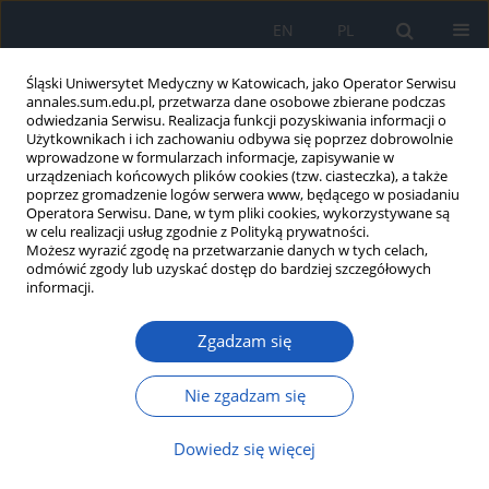
EN
PL
Śląski Uniwersytet Medyczny w Katowicach, jako Operator Serwisu
annales.sum.edu.pl, przetwarza dane osobowe zbierane podczas
odwiedzania Serwisu. Realizacja funkcji pozyskiwania informacji o
Użytkownikach i ich zachowaniu odbywa się poprzez dobrowolnie
wprowadzone w formularzach informacje, zapisywanie w
urządzeniach końcowych plików cookies (tzw. ciasteczka), a także
poprzez gromadzenie logów serwera www, będącego w posiadaniu
3-4/2010 vol. 64
Operatora Serwisu. Dane, w tym pliki cookies, wykorzystywane są
w celu realizacji usług zgodnie z Polityką prywatności.
Możesz wyrazić zgodę na przetwarzanie danych w tych celach,
odmówić zgody lub uzyskać dostęp do bardziej szczegółowych
informacji.
Środowiskowe uwarunkowania
Zgadzam się
niedodiagnozowania astmy
wieku dziecięcego
Nie zgadzam się
Dowiedz się więcej
1
2
Irena Smółka
,
Jan E. Zejda