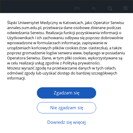
EN
PL
Śląski Uniwersytet Medyczny w Katowicach, jako Operator Serwisu
annales.sum.edu.pl, przetwarza dane osobowe zbierane podczas
odwiedzania Serwisu. Realizacja funkcji pozyskiwania informacji o
Użytkownikach i ich zachowaniu odbywa się poprzez dobrowolnie
wprowadzone w formularzach informacje, zapisywanie w
urządzeniach końcowych plików cookies (tzw. ciasteczka), a także
poprzez gromadzenie logów serwera www, będącego w posiadaniu
2018 vol. 72
Operatora Serwisu. Dane, w tym pliki cookies, wykorzystywane są
w celu realizacji usług zgodnie z Polityką prywatności.
Możesz wyrazić zgodę na przetwarzanie danych w tych celach,
odmówić zgody lub uzyskać dostęp do bardziej szczegółowych
informacji.
Ocena występowania zaburzeń
Zgadzam się
słuchu u chorych na boreliozę z
Lyme – badanie pilotażowe
Nie zgadzam się
Dowiedz się więcej
1
2
Barbara Oczko-Grzesik
,
Grażyna Lisowska
,
2
1
1