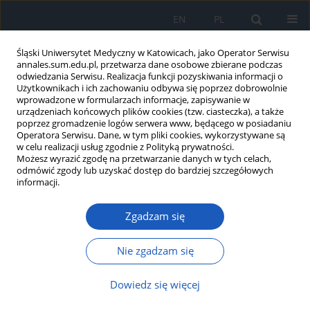
EN
PL
Śląski Uniwersytet Medyczny w Katowicach, jako Operator Serwisu
annales.sum.edu.pl, przetwarza dane osobowe zbierane podczas
odwiedzania Serwisu. Realizacja funkcji pozyskiwania informacji o
Użytkownikach i ich zachowaniu odbywa się poprzez dobrowolnie
wprowadzone w formularzach informacje, zapisywanie w
urządzeniach końcowych plików cookies (tzw. ciasteczka), a także
poprzez gromadzenie logów serwera www, będącego w posiadaniu
2016 vol. 70
Operatora Serwisu. Dane, w tym pliki cookies, wykorzystywane są
w celu realizacji usług zgodnie z Polityką prywatności.
Możesz wyrazić zgodę na przetwarzanie danych w tych celach,
odmówić zgody lub uzyskać dostęp do bardziej szczegółowych
informacji.
Ocena skuteczności oraz ryzyka
Zgadzam się
powikłań „bezramowej” biopsji
stereotaktycznej guzów mózgu
Nie zgadzam się
opartej na neuronawigacji i
Dowiedz się więcej