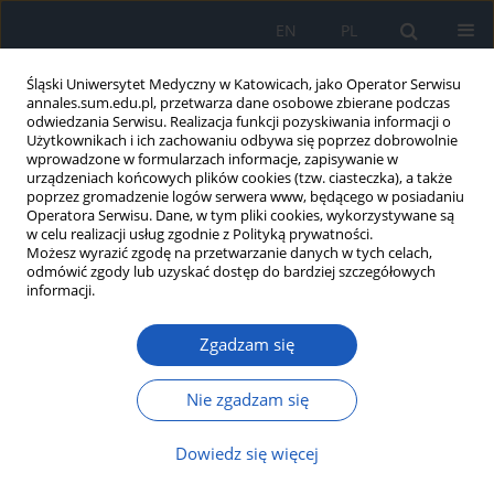
EN
PL
Śląski Uniwersytet Medyczny w Katowicach, jako Operator Serwisu
annales.sum.edu.pl, przetwarza dane osobowe zbierane podczas
odwiedzania Serwisu. Realizacja funkcji pozyskiwania informacji o
Użytkownikach i ich zachowaniu odbywa się poprzez dobrowolnie
wprowadzone w formularzach informacje, zapisywanie w
urządzeniach końcowych plików cookies (tzw. ciasteczka), a także
poprzez gromadzenie logów serwera www, będącego w posiadaniu
2019 vol. 73
Operatora Serwisu. Dane, w tym pliki cookies, wykorzystywane są
w celu realizacji usług zgodnie z Polityką prywatności.
Możesz wyrazić zgodę na przetwarzanie danych w tych celach,
odmówić zgody lub uzyskać dostęp do bardziej szczegółowych
informacji.
Skuteczność zastosowania
Zgadzam się
ozonu w stomatologii –
przegląd piśmiennictwa
Nie zgadzam się
Dowiedz się więcej
1
Katarzyna Mocny-Pachońska
,
1
1