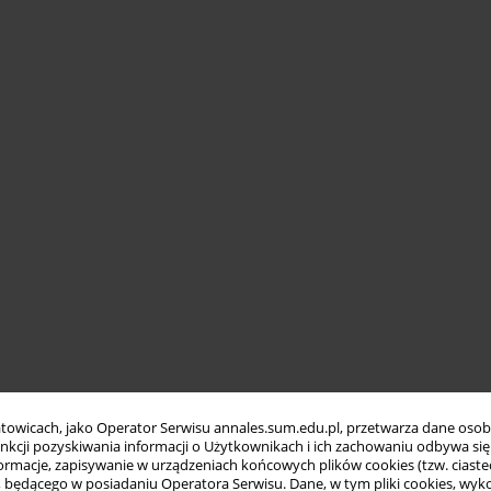
towicach, jako Operator Serwisu annales.sum.edu.pl, przetwarza dane oso
funkcji pozyskiwania informacji o Użytkownikach i ich zachowaniu odbywa s
macje, zapisywanie w urządzeniach końcowych plików cookies (tzw. ciastec
ędącego w posiadaniu Operatora Serwisu. Dane, w tym pliki cookies, wykor