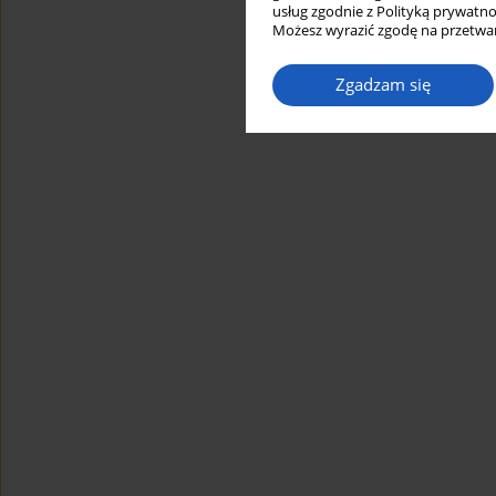
usług zgodnie z Polityką prywatno
Możesz wyrazić zgodę na przetwar
Zgadzam się