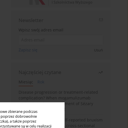
Newsletter
Wpisz swój adres email
Zapisz się
Usuń
Najczęściej czytane
Miesiąc
Rok
Disease progression or treatment-related
complication? When mogamulizumab
misleads in the management of Sézary
syndrome: A case report
bowe zbierane podczas
ię poprzez dobrowolnie
Personality traits and self-reported bruxism
zka), a także poprzez
in university students: A cross-sectional
zystywane są w celu realizacji