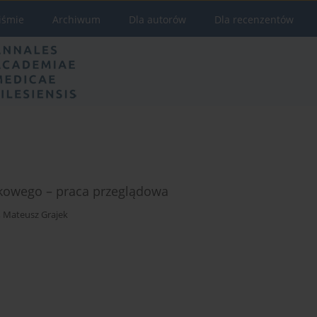
iśmie
Archiwum
Dla autorów
Dla recenzentów
rokowego – praca przeglądowa
,
Mateusz Grajek