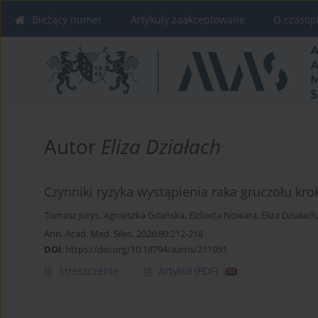
Bieżący numer
Artykuły zaakceptowane
O czasop
Autor
Eliza Działach
Czynniki ryzyka wystąpienia raka gruczołu k
Tomasz Jurys
,
Agnieszka Gdańska
,
Elżbieta Nowara
,
Eliza Działach
Ann. Acad. Med. Siles. 2026;80:212-218
DOI
:
https://doi.org/10.18794/aams/211951
Streszczenie
Artykuł
(PDF)