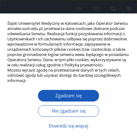
EN
PL
Śląski Uniwersytet Medyczny w Katowicach, jako Operator Serwisu
annales.sum.edu.pl, przetwarza dane osobowe zbierane podczas
odwiedzania Serwisu. Realizacja funkcji pozyskiwania informacji o
Użytkownikach i ich zachowaniu odbywa się poprzez dobrowolnie
wprowadzone w formularzach informacje, zapisywanie w
urządzeniach końcowych plików cookies (tzw. ciasteczka), a także
poprzez gromadzenie logów serwera www, będącego w posiadaniu
2023 vol. 77
Operatora Serwisu. Dane, w tym pliki cookies, wykorzystywane są
w celu realizacji usług zgodnie z Polityką prywatności.
Możesz wyrazić zgodę na przetwarzanie danych w tych celach,
odmówić zgody lub uzyskać dostęp do bardziej szczegółowych
informacji.
Kardiotoksyczność
Zgadzam się
immunoterapii w raku płuca w
świetle nowych wytycznych ESC
Nie zgadzam się
Dowiedz się więcej
1
2
Gabriela B. Orzeł
,
Maciej Łydka
,
2
2