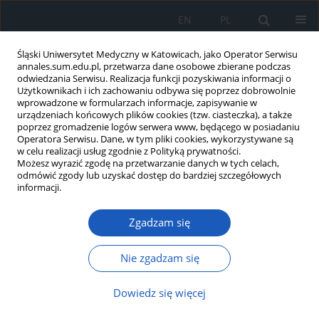
EN
PL
Śląski Uniwersytet Medyczny w Katowicach, jako Operator Serwisu
annales.sum.edu.pl, przetwarza dane osobowe zbierane podczas
odwiedzania Serwisu. Realizacja funkcji pozyskiwania informacji o
Użytkownikach i ich zachowaniu odbywa się poprzez dobrowolnie
wprowadzone w formularzach informacje, zapisywanie w
urządzeniach końcowych plików cookies (tzw. ciasteczka), a także
poprzez gromadzenie logów serwera www, będącego w posiadaniu
Dziedzina
Onkologia
Operatora Serwisu. Dane, w tym pliki cookies, wykorzystywane są
w celu realizacji usług zgodnie z Polityką prywatności.
Możesz wyrazić zgodę na przetwarzanie danych w tych celach,
Wpływ lasera Er:YAG na proliferację
odmówić zgody lub uzyskać dostęp do bardziej szczegółowych
ludzkich fibroblastów, śmierć
informacji.
komórkową oraz sygnalizację
uszkodzeń DNA z udziałem γH2AX
Zgadzam się
Jakub Fiegler-Rudol
,
Jacek Matys
,
Robert D.
Nie zgadzam się
Wojtyczka
,
Dariusz R. Skaba
,
Rafał Wiench
Ann. Acad. Med. Siles. 2026;80:274-290
Dowiedz się więcej
DOI
:
https://doi.org/10.18794/aams/222524
Streszczenie
Artykuł
(PDF)