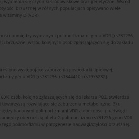
ej wymienia się czynniki środowiskowe oraz genetyczne. Wśród
otyłości brzusznej w różnych populacjach opisywano wiele
 witaminy D (VDR).
żności pomiędzy wybranymi polimorfizmami genu VDR [rs731236,
ci brzusznej wśród kolejnych osób zgłaszających się do zakładu
reślono występujące zaburzenia gospodarki lipidowej,
orfizmy genu VDR [rs731236, rs1544410 i rs7975232].
60% osób, kolejno zgłaszających się do lekarza POZ, stwierdza
j towarzyszą rozwijające się zaburzenia metaboliczne; 3) u
między badanymi polimorfizmami VDR a obecnością nadwagi i
ć pomiędzy obecnością allelu G polimor-fizmu rs731236 genu VDR
tego polimorfizmu w patogenezie nadwagi/otyłości brzusznej.