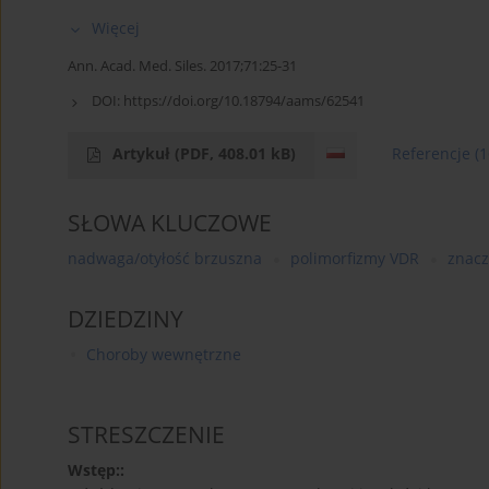
Więcej
Ann. Acad. Med. Siles. 2017;71:25-31
DOI:
https://doi.org/10.18794/aams/62541
Artykuł
(PDF, 408.01 kB)
Referencje
(1
SŁOWA KLUCZOWE
nadwaga/otyłość brzuszna
polimorfizmy VDR
znacz
DZIEDZINY
Choroby wewnętrzne
STRESZCZENIE
Wstęp::