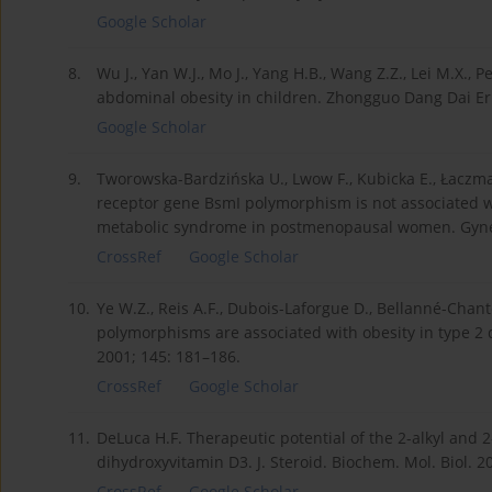
Google Scholar
8.
Wu J., Yan W.J., Mo J., Yang H.B., Wang Z.Z., Lei M.X.
abdominal obesity in children. Zhongguo Dang Dai Er. 
Google Scholar
9.
Tworowska-Bardzińska U., Lwow F., Kubicka E., Łaczmań
receptor gene BsmI polymorphism is not associated 
metabolic syndrome in postmenopausal women. Gyneco
CrossRef
Google Scholar
10.
Ye W.Z., Reis A.F., Dubois-Laforgue D., Bellanné-Chante
polymorphisms are associated with obesity in type 2 di
2001; 145: 181–186.
CrossRef
Google Scholar
11.
DeLuca H.F. Therapeutic potential of the 2-alkyl and 2
dihydroxyvitamin D3. J. Steroid. Biochem. Mol. Biol. 2
CrossRef
Google Scholar