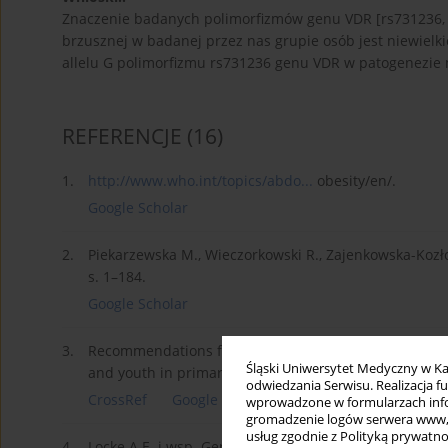
Znaczenie badanych polimorfizmów genu VDR [rs731236, 
brzusznej w badanej przez nas grupie osób jest niewielki
allelu G polimorfizmu rs731236 genu VDR w patogenezie 
REFERENCJE
(16)
1.
http://www.who.int/topics/abdo...
obesity/en/.
Google Scholar
2.
Piekarzewska M., Wieczorkowski R., Zajenkowska-Kozł
s. 1–184.
Google Scholar
3.
Recommendations for growth monitoring, and preven
Śląski Uniwersytet Medyczny w Ka
and youth in primary care. CMAJ 2015; 187(6): 411–42
odwiedzania Serwisu. Realizacja 
CrossRef
Google Scholar
wprowadzone w formularzach infor
gromadzenie logów serwera www, b
usług zgodnie z Polityką prywatno
4.
Locke A.E. i wsp. Genetic studies of body mass index y