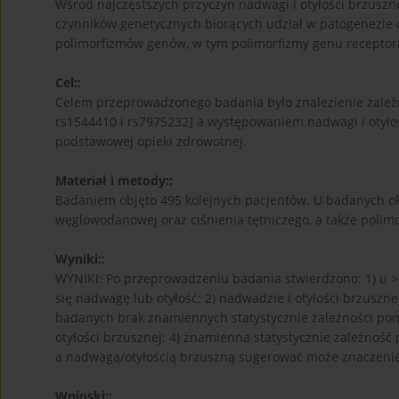
Wśród najczęstszych przyczyn nadwagi i otyłości brzuszn
czynników genetycznych biorących udział w patogenezie 
polimorfizmów genów, w tym polimorfizmy genu receptora
Cel::
Celem przeprowadzonego badania było znalezienie zale
rs1544410 i rs7975232] a występowaniem nadwagi i otyłoś
podstawowej opieki zdrowotnej.
Materiał i metody::
Badaniem objęto 495 kolejnych pacjentów. U badanych ok
węglowodanowej oraz ciśnienia tętniczego, a także polim
Wyniki::
WYNIKI: Po przeprowadzeniu badania stwierdzono: 1) u > 
się nadwagę lub otyłość; 2) nadwadzie i otyłości brzuszne
badanych brak znamiennych statystycznie zależności po
otyłości brzusznej; 4) znamienna statystycznie zależnoś
a nadwagą/otyłością brzuszną sugerować może znaczenie 
Wnioski::