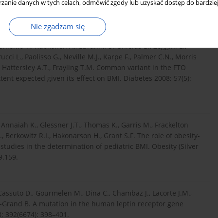
zanie danych w tych celach, odmówić zgody lub uzyskać dostęp do bardziej
Nie zgadzam się
Shlomo Y., Ruokonen A., Ebrahim S., Shields B., Zeggini E.,
ci L., Paolisso G., Neville M.J., Karpe F., Palmer C.N., Morris
I., Hattersley A.T., Frayling T.M. Common variant in the FTO
xtent expected given its effect on BMI. Diabetes 2008; 57(5):
., Annaiah K., Glessner J.T., Thomas K., Garris M., Frackelton
., Berkowitz R.I., Hakonarson H., Grant S.F. The role of obesity-
studies in the determination of pediatric BMI. Obesity (Silver
9.159.
, Cassuto D., Gourmelen M., Dina C., Chambaz J., Lacorte J.M.,
uy-Grand B. A mutation in the human leptin receptor gene
; 392(6674): 398–401.