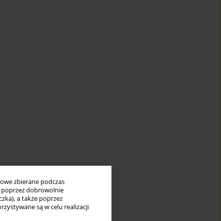
bowe zbierane podczas
ię poprzez dobrowolnie
zka), a także poprzez
zystywane są w celu realizacji