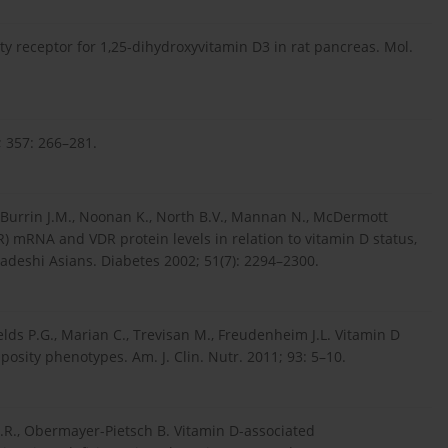
ty receptor for 1,25-dihydroxyvitamin D3 in rat pancreas. Mol.
; 357: 266–281.
., Burrin J.M., Noonan K., North B.V., Mannan N., McDermott
R) mRNA and VDR protein levels in relation to vitamin D status,
adeshi Asians. Diabetes 2002; 51(7): 2294–2300.
ds P.G., Marian C., Trevisan M., Freudenheim J.L. Vitamin D
sity phenotypes. Am. J. Clin. Nutr. 2011; 93: 5–10.
 T.R., Obermayer-Pietsch B. Vitamin D-associated