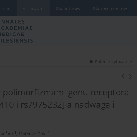
iśmie
Archiwum
Dla autorów
Dla recenzentów
Pobierz cytowanie
y polimorfizmami genu receptora
410 i rs7975232] a nadwagą i
1
1
aw Śnit
,
Mateusz Gola