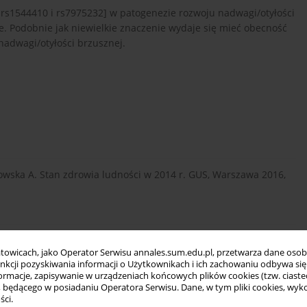
rs1544410 i rs7975232] w patogenezie rozwoju nadwagi/otyłości
e. Podobnie jak niewielkie znaczenie wydaje się mieć obecność
nadwagi/otyłości brzusznej.
owska A. Stan zdrowia ludności w 2014 r. GUS, Warszawa 2016,
tion and management of overweight and obesity in children
towicach, jako Operator Serwisu annales.sum.edu.pl, przetwarza dane oso
1. doi: 10.1503/cmaj.141285.
funkcji pozyskiwania informacji o Użytkownikach i ich zachowaniu odbywa s
macje, zapisywanie w urządzeniach końcowych plików cookies (tzw. ciastec
ędącego w posiadaniu Operatora Serwisu. Dane, w tym pliki cookies, wykor
ści.
ield new insights for obesity biology. Nature 2015; 518(7538):