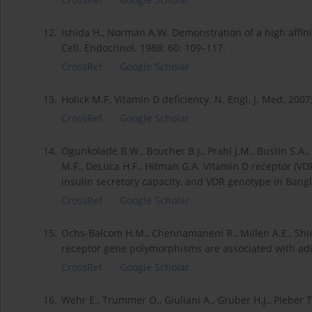
12.
Ishida H., Norman A.W. Demonstration of a high affini
Cell. Endocrinol. 1988; 60: 109–117.
CrossRef
Google Scholar
13.
Holick M.F. Vitamin D deficiency. N. Engl. J. Med. 2007
CrossRef
Google Scholar
14.
Ogunkolade B.W., Boucher B.J., Prahl J.M., Bustin S.A
M.F., DeLuca H.F., Hitman G.A. Vitamin D receptor (VD
insulin secretory capacity, and VDR genotype in Bangl
CrossRef
Google Scholar
15.
Ochs-Balcom H.M., Chennamaneni R., Millen A.E., Shiel
receptor gene polymorphisms are associated with adipo
CrossRef
Google Scholar
16.
Wehr E., Trummer O., Giuliani A., Gruber H.J., Pieber