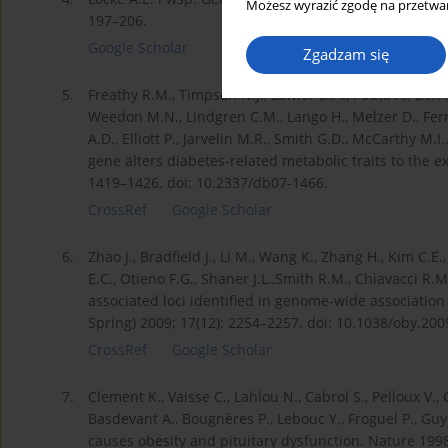
Możesz wyrazić zgodę na przetwar
197–206.
Google Scholar
Zgadzam się
5.
Freathy R.M., Timpson N.J., Lawlor D.A., Pouta A., Ben-
Weedon M.N., Lindgren C.M., Lango H., Melzer D., Ferruc
A.D., Elliott P., Jarvelin M.R., Smith G.D., McCarthy M.
gene alters diabetes-related metabolic traits to the e
1419–1426. doi: 10.2337/db07-1466.
CrossRef
Google Scholar
6.
Zhao J., Bradfield J., Li M., Wang K., Zhang H., Kim C.E
E.C., Otieno F.G., Shaner J.L.,Smith R.M., Chiavacci R.M
associated loci identified in genome-wide association 
Spring) 2009; 17(12): 2254–2257. doi: 10.1038/oby.200
CrossRef
Google Scholar
7.
Clement K., Vaisse C., Lahlou N., Cabrol S., Pelloux V.
Basdevant A., Bougnères P., Lebouc Y., Froguel P., G
causes obesity and pituitary dysfunction. Nature 1998