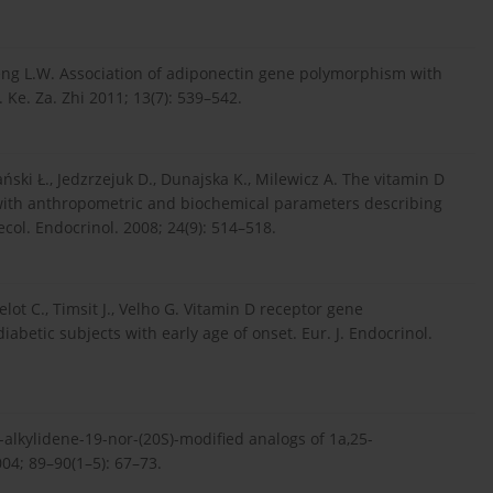
, Peng L.W. Association of adiponectin gene polymorphism with
Ke. Za. Zhi 2011; 13(7): 539–542.
ski Ł., Jedzrzejuk D., Dunajska K., Milewicz A. The vitamin D
with anthropometric and biochemical parameters describing
l. Endocrinol. 2008; 24(9): 514–518.
lot C., Timsit J., Velho G. Vitamin D receptor gene
abetic subjects with early age of onset. Eur. J. Endocrinol.
-alkylidene-19-nor-(20S)-modified analogs of 1a,25-
004; 89–90(1–5): 67–73.