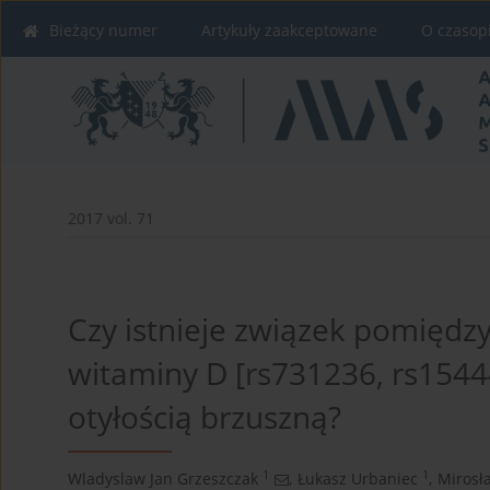
Bieżący numer
Artykuły zaakceptowane
O czasop
2017 vol. 71
Czy istnieje związek pomiędz
witaminy D [rs731236, rs1544
otyłością brzuszną?
1
1
Wladyslaw Jan Grzeszczak
,
Łukasz Urbaniec
,
Mirosł