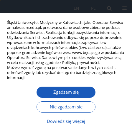
EN
PL
Śląski Uniwersytet Medyczny w Katowicach, jako Operator Serwisu
annales.sum.edu.pl, przetwarza dane osobowe zbierane podczas
odwiedzania Serwisu. Realizacja funkcji pozyskiwania informacji o
Użytkownikach i ich zachowaniu odbywa się poprzez dobrowolnie
wprowadzone w formularzach informacje, zapisywanie w
urządzeniach końcowych plików cookies (tzw. ciasteczka), a także
poprzez gromadzenie logów serwera www, będącego w posiadaniu
2019 vol. 73
Operatora Serwisu. Dane, w tym pliki cookies, wykorzystywane są
w celu realizacji usług zgodnie z Polityką prywatności.
Możesz wyrazić zgodę na przetwarzanie danych w tych celach,
odmówić zgody lub uzyskać dostęp do bardziej szczegółowych
informacji.
Ocena porównawcza jakości
Zgadzam się
snu kobiet ciężarnych i
niebędących w ciąży
Nie zgadzam się
Dowiedz się więcej
1
1
Janusz Kasperczyk
,
Jadwiga Jośko-Ochojska
,
2
2