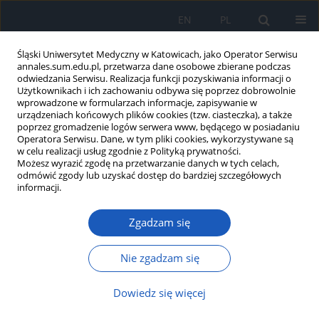
EN
PL
Śląski Uniwersytet Medyczny w Katowicach, jako Operator Serwisu
annales.sum.edu.pl, przetwarza dane osobowe zbierane podczas
odwiedzania Serwisu. Realizacja funkcji pozyskiwania informacji o
Użytkownikach i ich zachowaniu odbywa się poprzez dobrowolnie
wprowadzone w formularzach informacje, zapisywanie w
urządzeniach końcowych plików cookies (tzw. ciasteczka), a także
poprzez gromadzenie logów serwera www, będącego w posiadaniu
2016 vol. 70
Operatora Serwisu. Dane, w tym pliki cookies, wykorzystywane są
w celu realizacji usług zgodnie z Polityką prywatności.
Możesz wyrazić zgodę na przetwarzanie danych w tych celach,
odmówić zgody lub uzyskać dostęp do bardziej szczegółowych
informacji.
Przebieg i wyniki leczenia
Zgadzam się
pacjentów w wieku powyżej 79
lat hospitalizowanych na
Nie zgadzam się
oddziale intensywnej terapii
Dowiedz się więcej