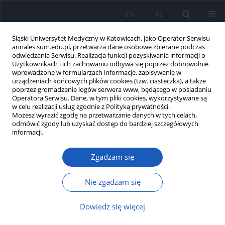
EN
PL
Śląski Uniwersytet Medyczny w Katowicach, jako Operator Serwisu
annales.sum.edu.pl, przetwarza dane osobowe zbierane podczas
odwiedzania Serwisu. Realizacja funkcji pozyskiwania informacji o
Użytkownikach i ich zachowaniu odbywa się poprzez dobrowolnie
wprowadzone w formularzach informacje, zapisywanie w
urządzeniach końcowych plików cookies (tzw. ciasteczka), a także
poprzez gromadzenie logów serwera www, będącego w posiadaniu
2023 vol. 77
Operatora Serwisu. Dane, w tym pliki cookies, wykorzystywane są
w celu realizacji usług zgodnie z Polityką prywatności.
Możesz wyrazić zgodę na przetwarzanie danych w tych celach,
odmówić zgody lub uzyskać dostęp do bardziej szczegółowych
informacji.
Polimorfizmy rs401681 i
Zgadzam się
rs402710 genu
CLPTM1L
w
tkance zmienionej
Nie zgadzam się
nowotworowo i w tkance
Dowiedz się więcej