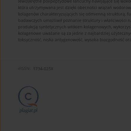
lewoskrętne polipeptydowe łańcuchy nawijające się wokół
która utrzymywana jest dzięki obecności wiązań wodorowy
kolagenów charakteryzujących się odmienną strukturą, f
badawczych umożliwił poznanie struktury i właściwości n
produkcją syntetycznych włókien kolagenowych, wykorzys
kolagenowe uważane są za jedne z najbardziej użyteczny
toksyczność, niska antygenowość, wysoka biozgodność or
eISSN:
1734-025X