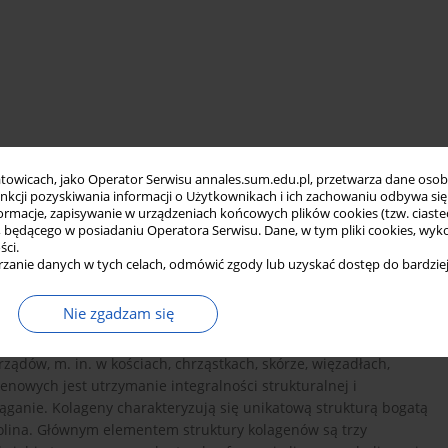
towicach, jako Operator Serwisu annales.sum.edu.pl, przetwarza dane oso
funkcji pozyskiwania informacji o Użytkownikach i ich zachowaniu odbywa s
macje, zapisywanie w urządzeniach końcowych plików cookies (tzw. ciastec
ędącego w posiadaniu Operatora Serwisu. Dane, w tym pliki cookies, wykor
ści.
zanie danych w tych celach, odmówić zgody lub uzyskać dostęp do bardziej
Nie zgadzam się
ym składnikiem macierzy zewnątrzkomórkowej organizmów
rządów, m. in. w kościach, chrząstkach, skórze, więzadłach,
owych jest utrzymanie integralności strukturalnej i
ciąganie. Kolageny charakteryzują się unikatową strukturą bogatą
prolina. Głównym elementem struktury kolagenów są trzy