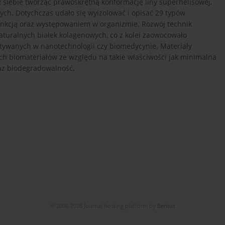
 siebie tworząc prawoskrętną konformację liny superhelisowej,
ch. Dotychczas udało się wyizolować i opisać 29 typów
unkcją oraz występowaniem w organizmie. Rozwój technik
aturalnych białek kolagenowych, co z kolei zaowocowało
tywanych w nanotechnologii czy biomedycynie. Materiały
ch biomateriałów ze względu na takie właściwości jak minimalna
az biodegradowalność.
© 2006-2026 Journal hosting platform by
Bentus