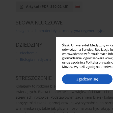
Artykuł
(PDF, 310.02 kB)
SŁOWA KLUCZOWE
kolagen
biomateriały
medycyna regeneracyjna
DZIEDZINY
Śląski Uniwersytet Medyczny w Ka
odwiedzania Serwisu. Realizacja 
Biochemia
wprowadzone w formularzach infor
gromadzenie logów serwera www, b
Biologia medyczna
usług zgodnie z Polityką prywatno
Możesz wyrazić zgodę na przetwar
STRESZCZENIE
Zgadzam się
Kolageny to rodzina białek fibrylarnych, będąca główn
zwierzęcych. Białka te obecne są w większości tkanek i na
ścięgnach, rogówce. Podstawowym zadaniem białek kolagen
sprężystości tkanki łącznej oraz jej wytrzymałości na roz
w aminokwasy, takie jak glicyna i prolina oraz hydroksy