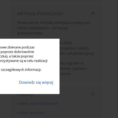
ARTYKUŁ POWIĄZANY
Nowoczesne metody zamykania połączeń
ustno-zatokowych – przegląd
piśmiennictwa
Stosowanie suplementów diety
bowe zbierane podczas
wspomagających funkcjonowanie układu
ię poprzez dobrowolnie
ruchu u pacjentów poradni rehabilitacyjnej
zka), a także poprzez
zystywane są w celu realizacji
Komórki macierzyste rąbka rogówki w
procesie regeneracji nabłonka rogówki –
 szczegółowych informacji.
aspekt kliniczny i molekularny
Dowiedz się więcej
Indeksy
Indeks słów kluczowych
Indeks dziedzin