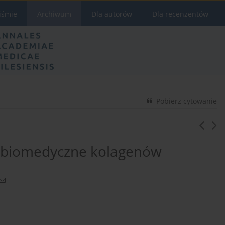
iśmie
Archiwum
Dla autorów
Dla recenzentów
Pobierz cytowanie
ie biomedyczne kolagenów