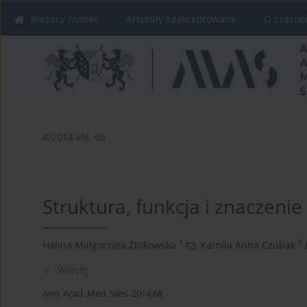
Bieżący numer
Artykuły zaakceptowane
O czasop
4/2014 vol. 68
Struktura, funkcja i znaczen
1
1
Halina Małgorzata Żbikowska
,
Kamila Anna Czubak
Więcej
Ann. Acad. Med. Siles. 2014;68