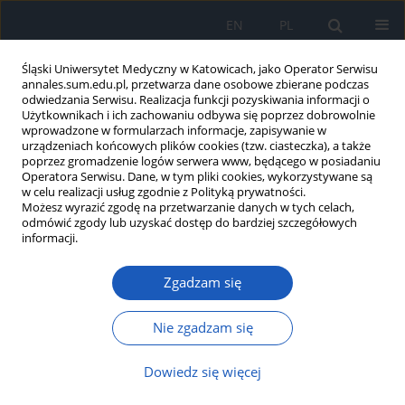
EN
PL
Śląski Uniwersytet Medyczny w Katowicach, jako Operator Serwisu
annales.sum.edu.pl, przetwarza dane osobowe zbierane podczas
odwiedzania Serwisu. Realizacja funkcji pozyskiwania informacji o
Użytkownikach i ich zachowaniu odbywa się poprzez dobrowolnie
wprowadzone w formularzach informacje, zapisywanie w
urządzeniach końcowych plików cookies (tzw. ciasteczka), a także
poprzez gromadzenie logów serwera www, będącego w posiadaniu
6/2009 vol. 63
Operatora Serwisu. Dane, w tym pliki cookies, wykorzystywane są
w celu realizacji usług zgodnie z Polityką prywatności.
Możesz wyrazić zgodę na przetwarzanie danych w tych celach,
odmówić zgody lub uzyskać dostęp do bardziej szczegółowych
informacji.
Sztuczne źródła
Zgadzam się
promieniowania słonecznego
jako czynnik ryzyka
Nie zgadzam się
nowotworów skóry
Dowiedz się więcej