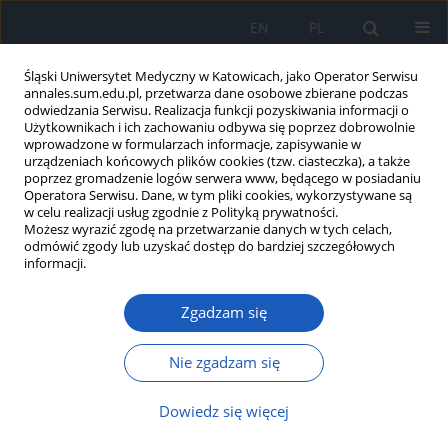
EN
PL
Śląski Uniwersytet Medyczny w Katowicach, jako Operator Serwisu
annales.sum.edu.pl, przetwarza dane osobowe zbierane podczas
odwiedzania Serwisu. Realizacja funkcji pozyskiwania informacji o
Użytkownikach i ich zachowaniu odbywa się poprzez dobrowolnie
wprowadzone w formularzach informacje, zapisywanie w
urządzeniach końcowych plików cookies (tzw. ciasteczka), a także
poprzez gromadzenie logów serwera www, będącego w posiadaniu
Autor
Agnieszka Machowska-
Operatora Serwisu. Dane, w tym pliki cookies, wykorzystywane są
w celu realizacji usług zgodnie z Polityką prywatności.
Majchrzak
Możesz wyrazić zgodę na przetwarzanie danych w tych celach,
odmówić zgody lub uzyskać dostęp do bardziej szczegółowych
informacji.
Ocena funkcji płytek krwi u chorych zażywających
kwas acetylosalicylowy w prewencji wtórnej
Zgadzam się
udaru mózgu
Beata Łabuz-Roszak
,
Krystyna Pierzchała
,
Agnieszka Machowska-
Nie zgadzam się
Majchrzak
,
Aleksandra Porosińska
,
Maciej Wawrzyńczyk
Ann. Acad. Med. Siles. 2010;64:54-63
Dowiedz się więcej
Streszczenie
Artykuł
(PDF)