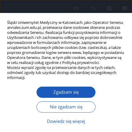
EN
PL
Śląski Uniwersytet Medyczny w Katowicach, jako Operator Serwisu
annales.sum.edu.pl, przetwarza dane osobowe zbierane podczas
odwiedzania Serwisu. Realizacja funkcji pozyskiwania informacji o
Użytkownikach i ich zachowaniu odbywa się poprzez dobrowolnie
wprowadzone w formularzach informacje, zapisywanie w
urządzeniach końcowych plików cookies (tzw. ciasteczka), a także
poprzez gromadzenie logów serwera www, będącego w posiadaniu
Autor
Aneta Dziewidek
Operatora Serwisu. Dane, w tym pliki cookies, wykorzystywane są
w celu realizacji usług zgodnie z Polityką prywatności.
Możesz wyrazić zgodę na przetwarzanie danych w tych celach,
odmówić zgody lub uzyskać dostęp do bardziej szczegółowych
Ocena częstości zajęcia oczodołu oraz
informacji.
skuteczności stosowanego leczenia
(chemioterapii) w przebiegu zaawansowanych
Zgadzam się
non-Hodgkin lymphoma
Nie zgadzam się
Magdalena Wróbel
,
Kinga Grabińska
,
Aneta Dziewidek
,
Wojciech
Spychałowicz
Ann. Acad. Med. Siles. 2011;65
Dowiedz się więcej
Artykuł
(PDF)