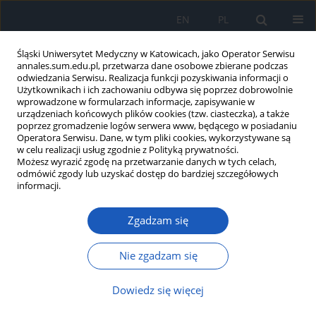
EN
PL
Śląski Uniwersytet Medyczny w Katowicach, jako Operator Serwisu
annales.sum.edu.pl, przetwarza dane osobowe zbierane podczas
odwiedzania Serwisu. Realizacja funkcji pozyskiwania informacji o
Użytkownikach i ich zachowaniu odbywa się poprzez dobrowolnie
wprowadzone w formularzach informacje, zapisywanie w
urządzeniach końcowych plików cookies (tzw. ciasteczka), a także
poprzez gromadzenie logów serwera www, będącego w posiadaniu
Autor
Anna Kulczycka
Operatora Serwisu. Dane, w tym pliki cookies, wykorzystywane są
w celu realizacji usług zgodnie z Polityką prywatności.
Możesz wyrazić zgodę na przetwarzanie danych w tych celach,
odmówić zgody lub uzyskać dostęp do bardziej szczegółowych
Modyfikacje epigenetyczne jako potencjalne cele
informacji.
terapii antynowotworowych
Zgadzam się
Anna Kulczycka
,
Ilona Bednarek
,
Zofia Dzierżewicz
Ann. Acad. Med. Siles. 2013;67
Nie zgadzam się
Artykuł
(PDF)
Dowiedz się więcej
Wyślij swój artykuł