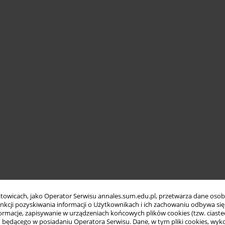
towicach, jako Operator Serwisu annales.sum.edu.pl, przetwarza dane oso
funkcji pozyskiwania informacji o Użytkownikach i ich zachowaniu odbywa s
macje, zapisywanie w urządzeniach końcowych plików cookies (tzw. ciastec
ędącego w posiadaniu Operatora Serwisu. Dane, w tym pliki cookies, wykor