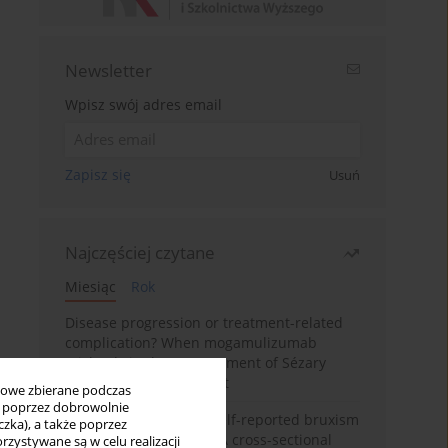
Newsletter
Wpisz swój adres email
Zapisz się
Usuń
Najczęściej czytane
Miesiąc
Rok
Disease progression or treatment-related
complication? When mogamulizumab
misleads in the management of Sézary
syndrome: A case report
bowe zbierane podczas
ię poprzez dobrowolnie
Personality traits and self-reported bruxism
zka), a także poprzez
in university students: A cross-sectional
zystywane są w celu realizacji