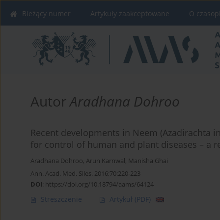
Bieżący numer
Artykuły zaakceptowane
O czasop
Autor
Aradhana Dohroo
Recent developments in Neem (Azadirachta indi
for control of human and plant diseases – a r
Aradhana Dohroo
,
Arun Karnwal
,
Manisha Ghai
Ann. Acad. Med. Siles. 2016;70:220-223
DOI
:
https://doi.org/10.18794/aams/64124
Streszczenie
Artykuł
(PDF)