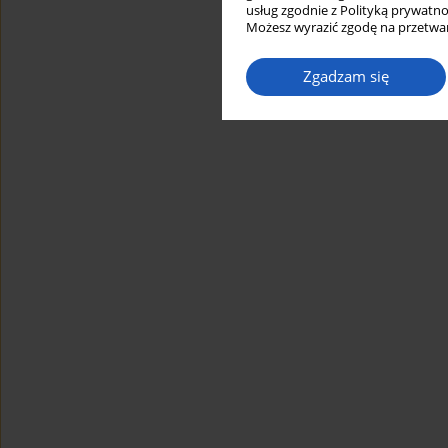
usług zgodnie z Polityką prywatno
Możesz wyrazić zgodę na przetwar
Zgadzam się