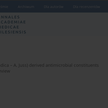
iśmie
Archiwum
Dla autorów
Dla recenzentów
ca – A. Juss) derived antimicrobial constituents
eview