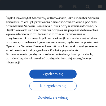
EN
PL
Śląski Uniwersytet Medyczny w Katowicach, jako Operator Serwisu
annales.sum.edu.pl, przetwarza dane osobowe zbierane podczas
odwiedzania Serwisu. Realizacja funkcji pozyskiwania informacji o
Użytkownikach i ich zachowaniu odbywa się poprzez dobrowolnie
wprowadzone w formularzach informacje, zapisywanie w
urządzeniach końcowych plików cookies (tzw. ciasteczka), a także
poprzez gromadzenie logów serwera www, będącego w posiadaniu
Autor
Bartłomiej Gałuszka
Operatora Serwisu. Dane, w tym pliki cookies, wykorzystywane są
w celu realizacji usług zgodnie z Polityką prywatności.
Możesz wyrazić zgodę na przetwarzanie danych w tych celach,
odmówić zgody lub uzyskać dostęp do bardziej szczegółowych
Wieloletni przebieg choroby u 71-
informacji.
letniego pacjenta z rozpoznaniem
raka drobnokomórkowego płuca –
Zgadzam się
opis przypadku i przegląd piśmiennictwa
Nie zgadzam się
Piotr Kalisz
,
Bartłomiej Gałuszka
,
Sabina Kostorz-Nosal
,
Izabela
Zielińska-Leś
,
Dariusz Jastrzębski
,
Dariusz Ziora
,
Dorota Syguła
,
Szymon
Skoczyński
Dowiedz się więcej
Ann. Acad. Med. Siles. 2025;79:36-44
DOI
:
https://doi.org/10.18794/aams/197171