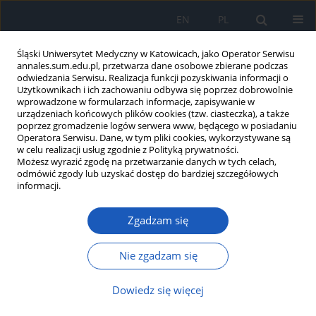
EN
PL
Śląski Uniwersytet Medyczny w Katowicach, jako Operator Serwisu
annales.sum.edu.pl, przetwarza dane osobowe zbierane podczas
odwiedzania Serwisu. Realizacja funkcji pozyskiwania informacji o
Użytkownikach i ich zachowaniu odbywa się poprzez dobrowolnie
wprowadzone w formularzach informacje, zapisywanie w
urządzeniach końcowych plików cookies (tzw. ciasteczka), a także
poprzez gromadzenie logów serwera www, będącego w posiadaniu
Autor
Beata Maksym
Operatora Serwisu. Dane, w tym pliki cookies, wykorzystywane są
w celu realizacji usług zgodnie z Polityką prywatności.
Możesz wyrazić zgodę na przetwarzanie danych w tych celach,
odmówić zgody lub uzyskać dostęp do bardziej szczegółowych
Wpływ podania N-(-2-chloroethylo)-N-ethylo-2-
informacji.
bromobenzylaminy (DSP-4) u noworodków
szczurzych na zachowania związane z
Zgadzam się
przyjmowaniem pokarmów i reaktywność
receptora 5-HT
u dorosłych szczurów
1B
Nie zgadzam się
Marzena Ferdyn-Drosik
,
Przemysław Nowak
,
Jacek Kasperski
,
Rafał
Muchacki
,
Beata Maksym
,
Michał Bałasz
,
Magdalena Beśka
,
Ryszard
Dowiedz się więcej
Brus