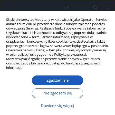
EN
PL
Śląski Uniwersytet Medyczny w Katowicach, jako Operator Serwisu
annales.sum.edu.pl, przetwarza dane osobowe zbierane podczas
odwiedzania Serwisu. Realizacja funkcji pozyskiwania informacji o
Użytkownikach i ich zachowaniu odbywa się poprzez dobrowolnie
wprowadzone w formularzach informacje, zapisywanie w
urządzeniach końcowych plików cookies (tzw. ciasteczka), a także
poprzez gromadzenie logów serwera www, będącego w posiadaniu
Autor
Bożena Gabryel
Operatora Serwisu. Dane, w tym pliki cookies, wykorzystywane są
w celu realizacji usług zgodnie z Polityką prywatności.
Możesz wyrazić zgodę na przetwarzanie danych w tych celach,
odmówić zgody lub uzyskać dostęp do bardziej szczegółowych
Przeciwzapalna funkcja komórek mikrogleju w
informacji.
świetle najnowszych badań naukowych
Zgadzam się
Krzysztof Łabuzek
,
Edyta Skrudlik
,
Bożena Gabryel
,
Bogusław Okopień
Ann. Acad. Med. Siles. 2015;69:99-110
Nie zgadzam się
DOI
:
https://doi.org/10.18794/aams/32608
Streszczenie
Artykuł
(PDF)
Dowiedz się więcej