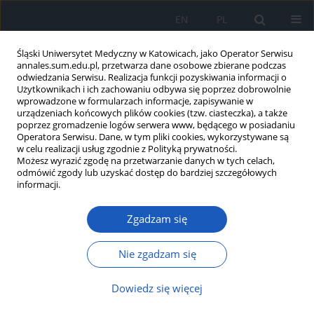
EN
PL
Śląski Uniwersytet Medyczny w Katowicach, jako Operator Serwisu
annales.sum.edu.pl, przetwarza dane osobowe zbierane podczas
odwiedzania Serwisu. Realizacja funkcji pozyskiwania informacji o
Użytkownikach i ich zachowaniu odbywa się poprzez dobrowolnie
wprowadzone w formularzach informacje, zapisywanie w
urządzeniach końcowych plików cookies (tzw. ciasteczka), a także
poprzez gromadzenie logów serwera www, będącego w posiadaniu
Autor
Elżbieta Swiętochowska
Operatora Serwisu. Dane, w tym pliki cookies, wykorzystywane są
w celu realizacji usług zgodnie z Polityką prywatności.
Możesz wyrazić zgodę na przetwarzanie danych w tych celach,
odmówić zgody lub uzyskać dostęp do bardziej szczegółowych
Stężenia chemeryny w surowicy i ślinie u
informacji.
pacjentów z rakiem jelita grubego i towarzyszącą
otyłością
Zgadzam się
Dariusz Waniczek
,
Elżbieta Swiętochowska
,
Zbigniew Lorenc
Nie zgadzam się
Ann. Acad. Med. Siles. 2021;75:11-17
DOI
:
https://doi.org/10.18794/aams/128842
Dowiedz się więcej
Streszczenie
Artykuł
(PDF)