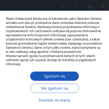
EN
PL
Śląski Uniwersytet Medyczny w Katowicach, jako Operator Serwisu
annales.sum.edu.pl, przetwarza dane osobowe zbierane podczas
odwiedzania Serwisu. Realizacja funkcji pozyskiwania informacji o
Użytkownikach i ich zachowaniu odbywa się poprzez dobrowolnie
wprowadzone w formularzach informacje, zapisywanie w
urządzeniach końcowych plików cookies (tzw. ciasteczka), a także
poprzez gromadzenie logów serwera www, będącego w posiadaniu
Autor
Jan Ejsmont
Operatora Serwisu. Dane, w tym pliki cookies, wykorzystywane są
w celu realizacji usług zgodnie z Polityką prywatności.
Możesz wyrazić zgodę na przetwarzanie danych w tych celach,
odmówić zgody lub uzyskać dostęp do bardziej szczegółowych
Przyczyny i kierunki emigracji studentów
informacji.
wybranych uczelni medycznych w Polsce
Zgadzam się
Jadwiga Jośko
,
Janusz Kasperczyk
,
Andrzej Grzybowski
,
Jan Ejsmont
,
Dorota Karwat
,
Marzena Zarzeczna-Baran
,
Zbigniew Jethon
Ann. Acad. Med. Siles. 2012;66
Nie zgadzam się
Artykuł
(PDF)
Dowiedz się więcej