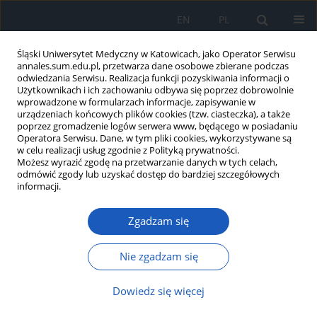
EN
PL
Śląski Uniwersytet Medyczny w Katowicach, jako Operator Serwisu
annales.sum.edu.pl, przetwarza dane osobowe zbierane podczas
odwiedzania Serwisu. Realizacja funkcji pozyskiwania informacji o
Użytkownikach i ich zachowaniu odbywa się poprzez dobrowolnie
wprowadzone w formularzach informacje, zapisywanie w
urządzeniach końcowych plików cookies (tzw. ciasteczka), a także
poprzez gromadzenie logów serwera www, będącego w posiadaniu
Autor
Janusz Bursa
Operatora Serwisu. Dane, w tym pliki cookies, wykorzystywane są
w celu realizacji usług zgodnie z Polityką prywatności.
Możesz wyrazić zgodę na przetwarzanie danych w tych celach,
odmówić zgody lub uzyskać dostęp do bardziej szczegółowych
Ocena wyników leczenia dzieci poszkodowanych
informacji.
w wypadkach komunikacyjnych,
hospitalizowanych w Klinice Intensywnej Terapii
Zgadzam się
Dziecięcej w Zabrzu w latach 2000–2009
Nie zgadzam się
Zuzanna Gamrot
,
Katarzyna Siuda
,
Aleksandra Kiermasz
,
Janusz Bursa
Ann. Acad. Med. Siles. 2013;67
Dowiedz się więcej
Artykuł
(PDF)