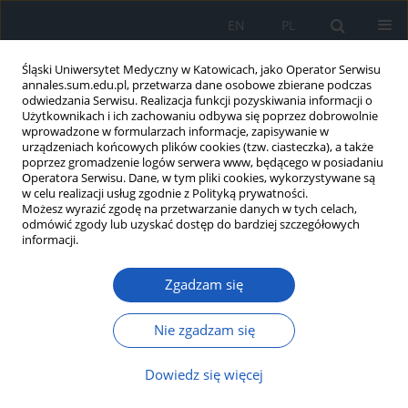
EN
PL
Śląski Uniwersytet Medyczny w Katowicach, jako Operator Serwisu
annales.sum.edu.pl, przetwarza dane osobowe zbierane podczas
odwiedzania Serwisu. Realizacja funkcji pozyskiwania informacji o
Użytkownikach i ich zachowaniu odbywa się poprzez dobrowolnie
wprowadzone w formularzach informacje, zapisywanie w
urządzeniach końcowych plików cookies (tzw. ciasteczka), a także
poprzez gromadzenie logów serwera www, będącego w posiadaniu
Autor
Janusz Dola
Operatora Serwisu. Dane, w tym pliki cookies, wykorzystywane są
w celu realizacji usług zgodnie z Polityką prywatności.
Możesz wyrazić zgodę na przetwarzanie danych w tych celach,
odmówić zgody lub uzyskać dostęp do bardziej szczegółowych
Wzorcowy stent wieńcowy: rozwój,
informacji.
charakterystyka i wpływ średnicy naczynia
Zgadzam się
Janusz Franciszek Dola
,
Beata Morawiec
,
Piotr Muzyk
,
Ewa Nowalany-
Kozielska
,
Damian Kawecki
Ann. Acad. Med. Siles. 2020;74:191-197
Nie zgadzam się
DOI
:
https://doi.org/10.18794/aams/126302
Dowiedz się więcej
Streszczenie
Artykuł
(PDF)