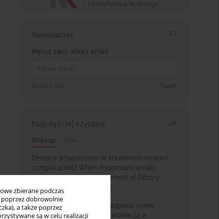
Newsletter
Wpisz swój adres email
Zapisz się
Usuń
Najczęściej czytane
Miesiąc
Rok
Disease progression or treatment-related
complication? When mogamulizumab
misleads in the management of Sézary
syndrome: A case report
bowe zbierane podczas
ię poprzez dobrowolnie
BPC-157 i oś jelitowo-mózgowa: nowe
zka), a także poprzez
powiązania między cytoprotekcją a
zystywane są w celu realizacji