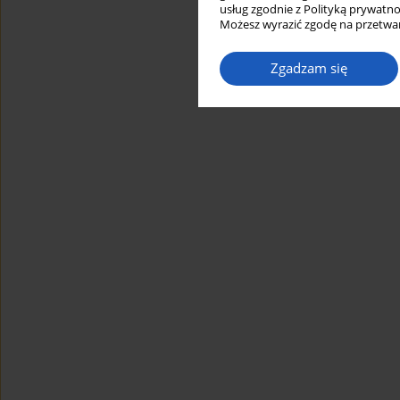
usług zgodnie z Polityką prywatno
Możesz wyrazić zgodę na przetwar
Zgadzam się