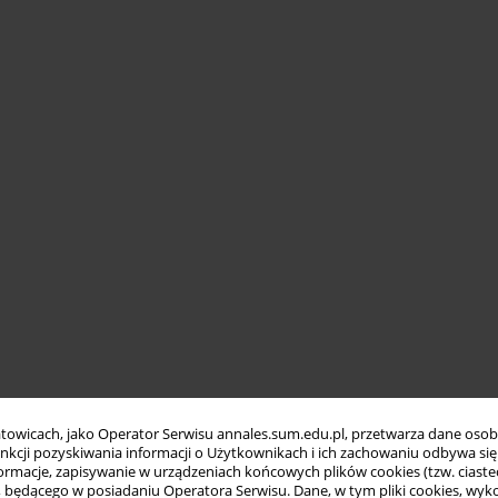
towicach, jako Operator Serwisu annales.sum.edu.pl, przetwarza dane oso
funkcji pozyskiwania informacji o Użytkownikach i ich zachowaniu odbywa s
macje, zapisywanie w urządzeniach końcowych plików cookies (tzw. ciastec
ędącego w posiadaniu Operatora Serwisu. Dane, w tym pliki cookies, wykor