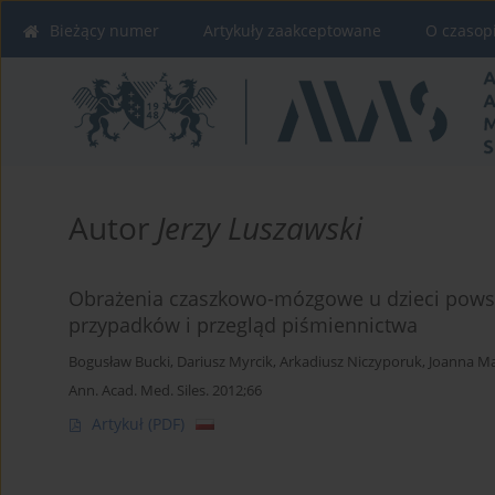
Bieżący numer
Artykuły zaakceptowane
O czasop
Autor
Jerzy Luszawski
Obrażenia czaszkowo-mózgowe u dzieci powsta
przypadków i przegląd piśmiennictwa
Bogusław Bucki
,
Dariusz Myrcik
,
Arkadiusz Niczyporuk
,
Joanna M
Ann. Acad. Med. Siles. 2012;66
Artykuł
(PDF)