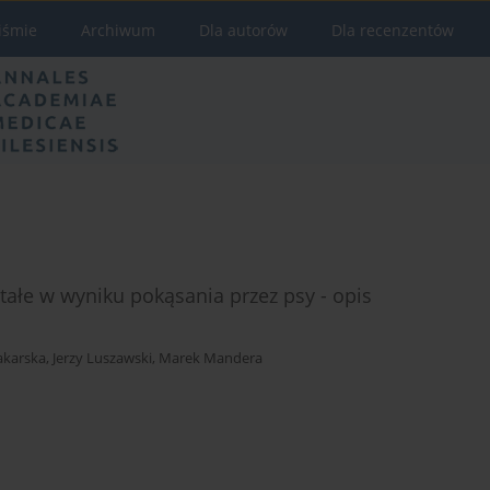
iśmie
Archiwum
Dla autorów
Dla recenzentów
łe w wyniku pokąsania przez psy - opis
akarska
,
Jerzy Luszawski
,
Marek Mandera