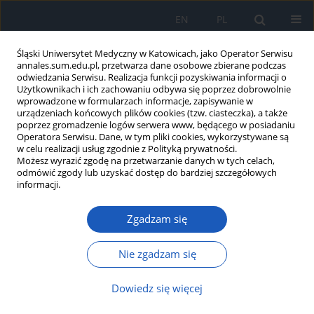
EN
PL
Śląski Uniwersytet Medyczny w Katowicach, jako Operator Serwisu
annales.sum.edu.pl, przetwarza dane osobowe zbierane podczas
odwiedzania Serwisu. Realizacja funkcji pozyskiwania informacji o
Użytkownikach i ich zachowaniu odbywa się poprzez dobrowolnie
wprowadzone w formularzach informacje, zapisywanie w
urządzeniach końcowych plików cookies (tzw. ciasteczka), a także
poprzez gromadzenie logów serwera www, będącego w posiadaniu
Autor
Joanna Paprotna-
Operatora Serwisu. Dane, w tym pliki cookies, wykorzystywane są
w celu realizacji usług zgodnie z Polityką prywatności.
Kwiecińska
Możesz wyrazić zgodę na przetwarzanie danych w tych celach,
odmówić zgody lub uzyskać dostęp do bardziej szczegółowych
informacji.
Wpływ czekolady na zdrowie człowieka
Zgadzam się
Małgorzata Musioł
,
Bartosz Błoński
,
Anna Stolecka-Warzecha
,
Joanna
Paprotna-Kwiecińska
,
Sławomir Wilczyński
Nie zgadzam się
Ann. Acad. Med. Siles. 2018;72:69-79
DOI
:
https://doi.org/10.18794/aams/86413
Dowiedz się więcej
Streszczenie
Artykuł
(PDF)