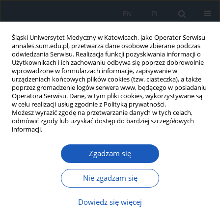
EN
PL
Śląski Uniwersytet Medyczny w Katowicach, jako Operator Serwisu
annales.sum.edu.pl, przetwarza dane osobowe zbierane podczas
odwiedzania Serwisu. Realizacja funkcji pozyskiwania informacji o
Użytkownikach i ich zachowaniu odbywa się poprzez dobrowolnie
wprowadzone w formularzach informacje, zapisywanie w
urządzeniach końcowych plików cookies (tzw. ciasteczka), a także
poprzez gromadzenie logów serwera www, będącego w posiadaniu
Autor
Karolina Donocik
Operatora Serwisu. Dane, w tym pliki cookies, wykorzystywane są
w celu realizacji usług zgodnie z Polityką prywatności.
Możesz wyrazić zgodę na przetwarzanie danych w tych celach,
Przeziębienie – zażywasz leki czy czekasz aż
odmówić zgody lub uzyskać dostęp do bardziej szczegółowych
przejdzie?
informacji.
Magdalena Hartman
,
Paweł Lichtański
,
Karolina Donocik
,
Ewa
Zgadzam się
Klimacka-Nawrot
,
Barbara Błońska-Fajfrowska
Ann. Acad. Med. Siles. 2013;67
Nie zgadzam się
Artykuł
(PDF)
Dowiedz się więcej
Wpływ reklamy na asortyment stosowanych