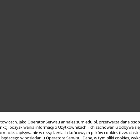
towicach, jako Operator Serwisu annales.sum.edu.pl, przetwarza dane oso
funkcji pozyskiwania informacji o Użytkownikach i ich zachowaniu odbywa s
macje, zapisywanie w urządzeniach końcowych plików cookies (tzw. ciastec
ędącego w posiadaniu Operatora Serwisu. Dane, w tym pliki cookies, wykor