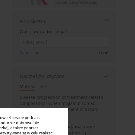
Newsletter
Wpisz swój adres email
Zapisz się
Usuń
Najczęściej czytane
Miesiąc
Rok
Disease progression or treatment-related
complication? When mogamulizumab
misleads in the management of Sézary
syndrome: A case report
bowe zbierane podczas
ię poprzez dobrowolnie
BPC-157 i oś jelitowo-mózgowa: nowe
zka), a także poprzez
powiązania między cytoprotekcją a
zystywane są w celu realizacji