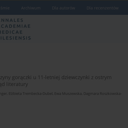
iśmie
Archiwum
Dla autorów
Dla recenzentów
yny gorączki u 11-letniej dziewczynki z ostrym
d literatury
nger
,
Elżbieta Trembecka-Dubel
,
Ewa Muszewska
,
Dagmara Roszkowska-