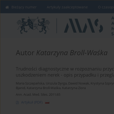
Bieżący numer
Artykuły zaakceptowane
O czasop
Autor
Katarzyna Broll-Waśka
Trudności diagnostyczne w rozpoznaniu przycz
uszkodzeniem nerek - opis przypadku i przeglą
Maria Szczepańska
,
Urszula Dyrga
,
Dawid Nowak
,
Krystyna Szpry
Bjanid
,
Katarzyna Broll-Waśka
,
Katarzyna Ziora
Ann. Acad. Med. Siles. 2011;65
Artykuł
(PDF)