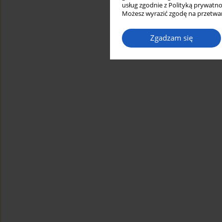
usług zgodnie z Polityką prywatno
Możesz wyrazić zgodę na przetwar
Zgadzam się