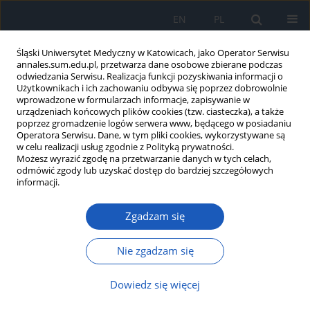
EN
PL
Śląski Uniwersytet Medyczny w Katowicach, jako Operator Serwisu
annales.sum.edu.pl, przetwarza dane osobowe zbierane podczas
odwiedzania Serwisu. Realizacja funkcji pozyskiwania informacji o
Użytkownikach i ich zachowaniu odbywa się poprzez dobrowolnie
wprowadzone w formularzach informacje, zapisywanie w
urządzeniach końcowych plików cookies (tzw. ciasteczka), a także
poprzez gromadzenie logów serwera www, będącego w posiadaniu
Autor
Marcin Gowarzewski
Operatora Serwisu. Dane, w tym pliki cookies, wykorzystywane są
w celu realizacji usług zgodnie z Polityką prywatności.
Możesz wyrazić zgodę na przetwarzanie danych w tych celach,
odmówić zgody lub uzyskać dostęp do bardziej szczegółowych
Wpływ karboplatyny na aktywność peroksydazy
informacji.
glutationu (GSH-Px), reduktazy glutationu (GR)
oraz stężenie dialdehydu malonowego (MDA) w
Zgadzam się
mediach hodowlanych ludzkich komórek
czerniaka złośliwego linii Me45 in vitro
Nie zgadzam się
Rafał J. Bułdak
,
Renata Polaniak
,
Michał Kukla
,
Robert Kubina
,
Magdalena Skonieczna
,
Magdalena Bułdak
,
Dominika Stygar
,
Tomasz
Dowiedz się więcej
Sawczyn
,
Marcin Gowarzewski
,
Krystyna Żwirska-Korczala