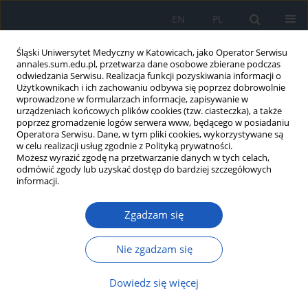
EN
PL
Śląski Uniwersytet Medyczny w Katowicach, jako Operator Serwisu
annales.sum.edu.pl, przetwarza dane osobowe zbierane podczas
odwiedzania Serwisu. Realizacja funkcji pozyskiwania informacji o
Użytkownikach i ich zachowaniu odbywa się poprzez dobrowolnie
wprowadzone w formularzach informacje, zapisywanie w
urządzeniach końcowych plików cookies (tzw. ciasteczka), a także
poprzez gromadzenie logów serwera www, będącego w posiadaniu
Autor
Michał Zieliński
Operatora Serwisu. Dane, w tym pliki cookies, wykorzystywane są
w celu realizacji usług zgodnie z Polityką prywatności.
Możesz wyrazić zgodę na przetwarzanie danych w tych celach,
Wysokoprzepływowa tlenoterapia
odmówić zgody lub uzyskać dostęp do bardziej szczegółowych
donosowa stosowana w celu
informacji.
ułatwienia wykonania
bronchofiberoskopii u pacjentów
Zgadzam się
wysokiego ryzyka niekwalifikujących
się do pilnej bronchofiberoskopii
Nie zgadzam się
Aleksandra Oraczewska
,
Michał Zieliński
,
Mikołaj Rycerski
,
Patrycja
Dowiedz się więcej
Rzepka-Wrona
,
Izabela Zielińska-Leś
,
Szymon Skoczyński
Ann. Acad. Med. Siles. 2025;79:231-236