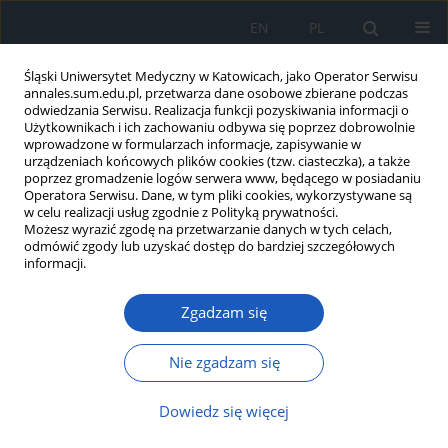
EN
PL
Śląski Uniwersytet Medyczny w Katowicach, jako Operator Serwisu
annales.sum.edu.pl, przetwarza dane osobowe zbierane podczas
odwiedzania Serwisu. Realizacja funkcji pozyskiwania informacji o
Użytkownikach i ich zachowaniu odbywa się poprzez dobrowolnie
wprowadzone w formularzach informacje, zapisywanie w
urządzeniach końcowych plików cookies (tzw. ciasteczka), a także
poprzez gromadzenie logów serwera www, będącego w posiadaniu
Autor
Tomasz KAMIŃSKI
Operatora Serwisu. Dane, w tym pliki cookies, wykorzystywane są
w celu realizacji usług zgodnie z Polityką prywatności.
Możesz wyrazić zgodę na przetwarzanie danych w tych celach,
odmówić zgody lub uzyskać dostęp do bardziej szczegółowych
Łagodna symetryczna tłuszczakowatość - choroba
informacji.
metaboliczna o nieznanej etiologii
Zgadzam się
Dariusz Waniczek
,
Elżbieta Kamińska
,
Tomasz Kamiński
,
Jan Pilch
,
Paweł Nawrocki
Ann. Acad. Med. Siles. 2012;66
Nie zgadzam się
Artykuł
(PDF)
Dowiedz się więcej